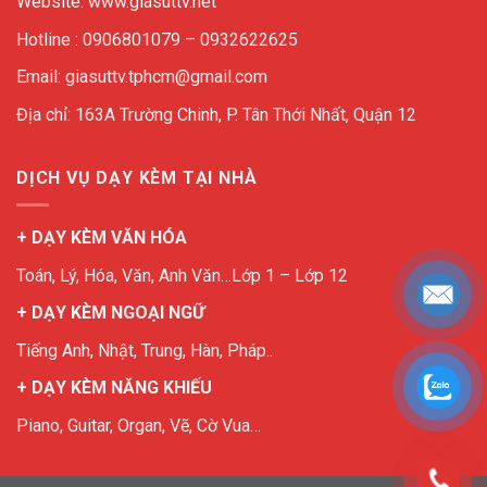
Website: www.giasuttv.net
Hotline : 0906801079 – 0932622625
Email: giasuttv.tphcm@gmail.com
Địa chỉ: 163A Trường Chinh, P. Tân Thới Nhất, Quận 12
DỊCH VỤ DẠY KÈM TẠI NHÀ
+ DẠY KÈM VĂN HÓA
Toán, Lý, Hóa, Văn, Anh Văn…Lớp 1 – Lớp 12
+ DẠY KÈM NGOẠI NGỮ
Tiếng Anh, Nhật, Trung, Hàn, Pháp..
+ DẠY KÈM NĂNG KHIẾU
Piano, Guitar, Organ, Vẽ, Cờ Vua…