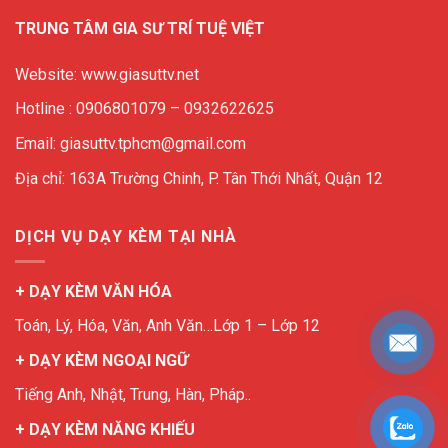
TRUNG TÂM GIA SƯ TRÍ TUỆ VIỆT
Website: www.giasuttv.net
Hotline : 0906801079 – 0932622625
Email: giasuttv.tphcm@gmail.com
Địa chỉ: 163A Trường Chinh, P. Tân Thới Nhất, Quận 12
DỊCH VỤ DẠY KÈM TẠI NHÀ
+ DẠY KÈM VĂN HÓA
Toán, Lý, Hóa, Văn, Anh Văn…Lớp 1 – Lớp 12
+ DẠY KÈM NGOẠI NGỮ
Tiếng Anh, Nhật, Trung, Hàn, Pháp..
+ DẠY KÈM NĂNG KHIẾU