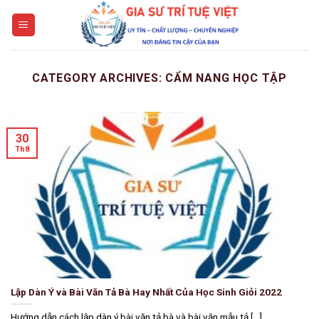
Skip
to
content
CATEGORY ARCHIVES:
CẨM NANG HỌC TẬP
30
Th8
Lập Dàn Ý và Bài Văn Tả Bà Hay Nhất Của Học Sinh Giỏi 2022
Hướng dẫn cách lập dàn ý bài văn tả bà và bài văn mẫu tả [...]