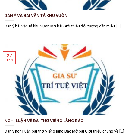
DÀN Ý VÀ BÀI VĂN TẢ KHU VƯỜN
Dàn ý bài văn tả khu vườn Mở bài Giới thiệu đối tượng cần miêu [...]
27
Th8
NGHỊ LUẬN VỀ BÀI THƠ VIẾNG LĂNG BÁC
Dàn ý nghị luận bài thơ Viếng lăng Bác Mở bài Giới thiệu chung về [...]