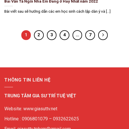
Bài Văn Tả Ngôi Nhà Em Đang ở Hay Nhất năm 2022
Bài viết sau sẽ hướng dẫn các em học sinh cách lập dàn ý và [...]
1
2
3
4
…
7
THÔNG TIN LIÊN HỆ
TRUNG TÂM GIA SƯ TRÍ TUỆ VIỆT
Website: www.giasuttv.net
Hotline : 0906801079 – 0932622625
Email: giasuttv.tphcm@gmail.com