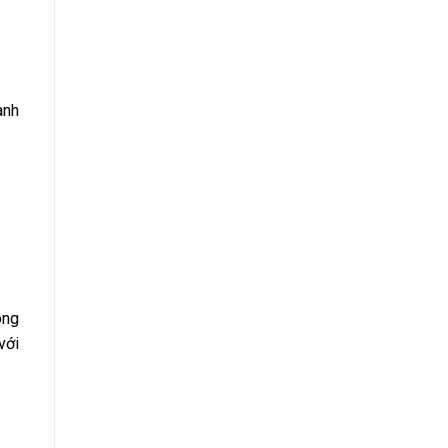
ành
òng
với