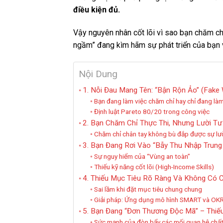
điều kiện đủ.
Vậy nguyên nhân cốt lõi vì sao bạn chăm c
ngầm” đang kìm hãm sự phát triển của bạn v
Nội Dung
1. Nỗi Đau Mang Tên: “Bận Rộn Ảo” (Fake
Bạn đang làm việc chăm chỉ hay chỉ đang làm
Định luật Pareto 80/20 trong công việc
2. Bạn Chăm Chỉ Thực Thi, Nhưng Lười Tư
Chăm chỉ chân tay không bù đắp được sự lười
3. Bạn Đang Rơi Vào “Bẫy Thu Nhập Trung
Sự nguy hiểm của “Vùng an toàn”
Thiếu kỹ năng cốt lõi (High-Income Skills)
4. Thiếu Mục Tiêu Rõ Ràng Và Không Có 
Sai lầm khi đặt mục tiêu chung chung
Giải pháp: Ứng dụng mô hình SMART và OKR
5. Bạn Đang “Đơn Thương Độc Mã” – Thiế
Sức mạnh của đòn bẩy các mối quan hệ chất