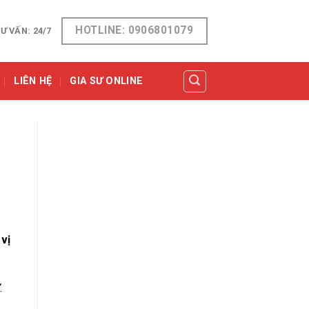
HOTLINE: 0906801079
Ư VẤN: 24/7
LIÊN HỆ
GIA SƯ ONLINE
vị
.