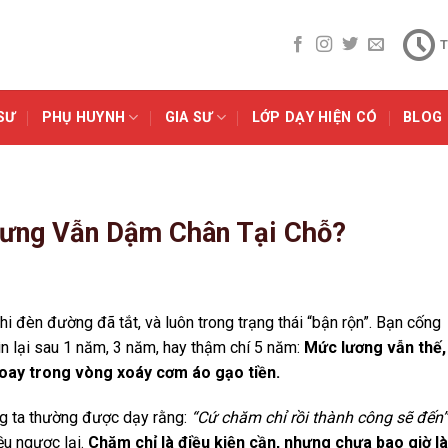
T
SƯ
PHỤ HUYNH
GIA SƯ
LỚP DẠY HIỆN CÓ
BLOG
hưng Vẫn Dậm Chân Tại Chỗ?
hi đèn đường đã tắt, và luôn trong trạng thái “bận rộn”. Bạn cống
ìn lại sau 1 năm, 3 năm, hay thậm chí 5 năm:
Mức lương vẫn thế, 
 hoay trong vòng xoáy cơm áo gạo tiền.
ng ta thường được dạy rằng:
“Cứ chăm chỉ rồi thành công sẽ đến”
ều ngược lại.
Chăm chỉ là điều kiện cần, nhưng chưa bao giờ là