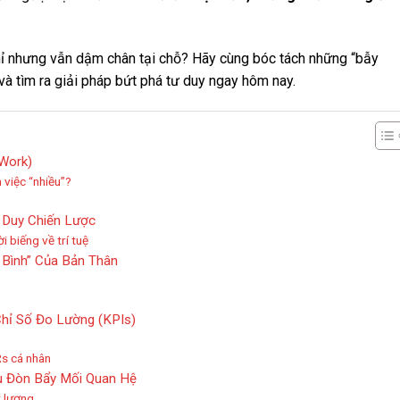
hỉ nhưng vẫn dậm chân tại chỗ? Hãy cùng bóc tách những “bẫy
à tìm ra giải pháp bứt phá tư duy ngay hôm nay.
 Work)
 việc “nhiều”?
 Duy Chiến Lược
 biếng về trí tuệ
 Bình” Của Bản Thân
Chỉ Số Đo Lường (KPIs)
s cá nhân
u Đòn Bẩy Mối Quan Hệ
 lượng