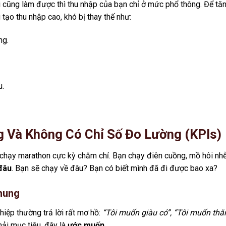
 cũng làm được thì thu nhập của bạn chỉ ở mức phổ thông. Để tă
 tạo thu nhập cao, khó bị thay thế như:
ng.
u.
g Và Không Có Chỉ Số Đo Lường (KPIs)
chạy marathon cực kỳ chăm chỉ. Bạn chạy điên cuồng, mồ hôi nh
đâu
. Bạn sẽ chạy về đâu? Bạn có biết mình đã đi được bao xa?
chung
iệp thường trả lời rất mơ hồ:
“Tôi muốn giàu có”, “Tôi muốn thă
hải mục tiêu, đây là
ước muốn
.