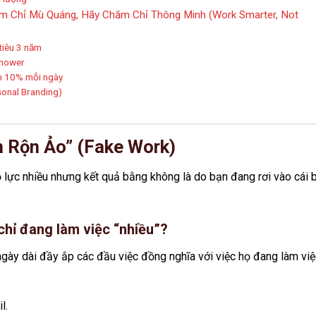
m Chỉ Mù Quáng, Hãy Chăm Chỉ Thông Minh (Work Smarter, Not
 tiêu 3 năm
nhower
n 10% mỗi ngày
sonal Branding)
n Rộn Ảo” (Fake Work)
ỗ lực nhiều nhưng kết quả bằng không là do bạn đang rơi vào cái 
chỉ đang làm việc “nhiều”?
gày dài đầy ắp các đầu việc đồng nghĩa với việc họ đang làm việ
l.