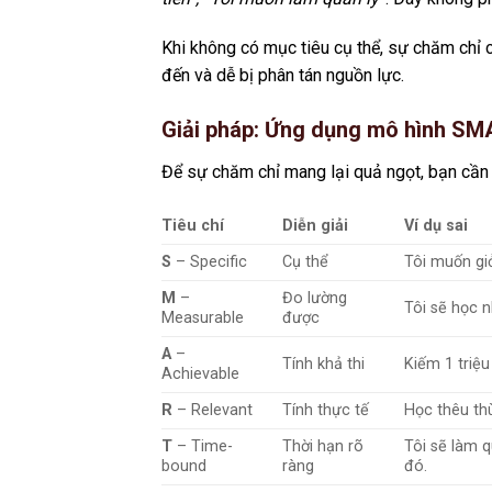
Khi không có mục tiêu cụ thể, sự chăm chỉ
đến và dễ bị phân tán nguồn lực.
Giải pháp: Ứng dụng mô hình SM
Để sự chăm chỉ mang lại quả ngọt, bạn cần
Tiêu chí
Diễn giải
Ví dụ sai
S
– Specific
Cụ thể
Tôi muốn giỏ
M
–
Đo lường
Tôi sẽ học n
Measurable
được
A
–
Tính khả thi
Kiếm 1 triệu
Achievable
R
– Relevant
Tính thực tế
Học thêu thù
T
– Time-
Thời hạn rõ
Tôi sẽ làm 
bound
ràng
đó.