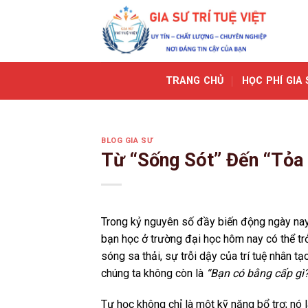
Skip
to
content
TRANG CHỦ
HỌC PHÍ GIA 
BLOG GIA SƯ
Từ “Sống Sót” Đến “Tỏa
Trong kỷ nguyên số đầy biến động ngày nay
bạn học ở trường đại học hôm nay có thể trở 
sóng sa thải, sự trỗi dậy của trí tuệ nhân t
chúng ta không còn là
“Bạn có bằng cấp gì
Tự học không chỉ là một kỹ năng bổ trợ; nó