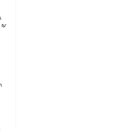
.
 tự
h.