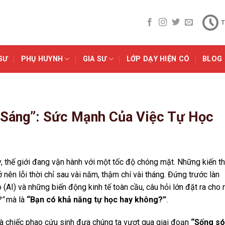
T
SƯ
PHỤ HUYNH
GIA SƯ
LỚP DẠY HIỆN CÓ
BLOG
 Sáng”: Sức Mạnh Của Việc Tự Học
, thế giới đang vận hành với một tốc độ chóng mặt. Những kiến t
nên lỗi thời chỉ sau vài năm, thậm chí vài tháng. Đứng trước làn
ạo (AI) và những biến động kinh tế toàn cầu, câu hỏi lớn đặt ra cho
?”
mà là
“Bạn có khả năng tự học hay không?”
.
 là chiếc phao cứu sinh đưa chúng ta vượt qua giai đoạn
“Sống só