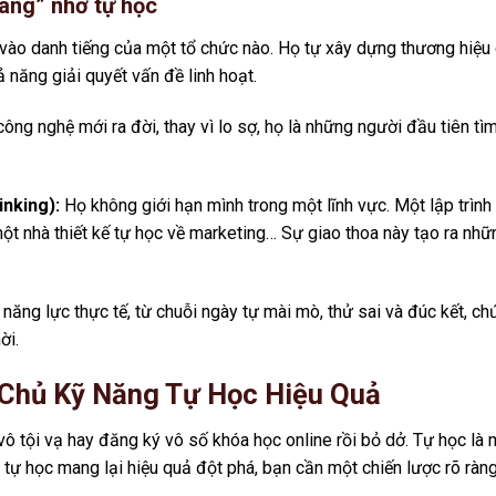
áng” nhờ tự học
ào danh tiếng của một tổ chức nào. Họ tự xây dựng thương hiệu
 năng giải quyết vấn đề linh hoạt.
ông nghệ mới ra đời, thay vì lo sợ, họ là những người đầu tiên tìm
inking):
Họ không giới hạn mình trong một lĩnh vực. Một lập trình
một nhà thiết kế tự học về marketing… Sự giao thoa này tạo ra nhữ
 năng lực thực tế, từ chuỗi ngày tự mài mò, thử sai và đúc kết, ch
ời.
 Chủ Kỹ Năng Tự Học Hiệu Quả
ô tội vạ hay đăng ký vô số khóa học online rồi bỏ dở. Tự học là 
 tự học mang lại hiệu quả đột phá, bạn cần một chiến lược rõ ràng