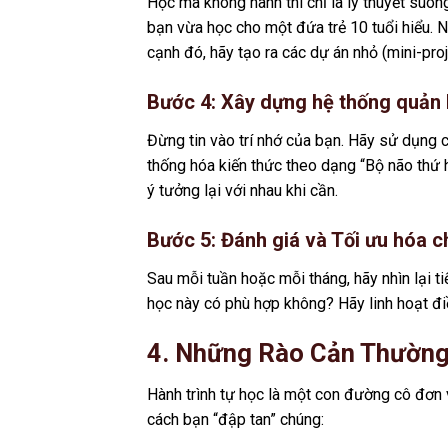
Học mà không hành thì chỉ là lý thuyết suô
bạn vừa học cho một đứa trẻ 10 tuổi hiểu. 
cạnh đó, hãy tạo ra các dự án nhỏ (mini-pro
Bước 4: Xây dựng hệ thống quản l
Đừng tin vào trí nhớ của bạn. Hãy sử dụng 
thống hóa kiến thức theo dạng “Bộ não thứ h
ý tưởng lại với nhau khi cần.
Bước 5: Đánh giá và Tối ưu hóa c
Sau mỗi tuần hoặc mỗi tháng, hãy nhìn lại
học này có phù hợp không? Hãy linh hoạt điều
4. Những Rào Cản Thường
Hành trình tự học là một con đường cô đơn 
cách bạn “đập tan” chúng: