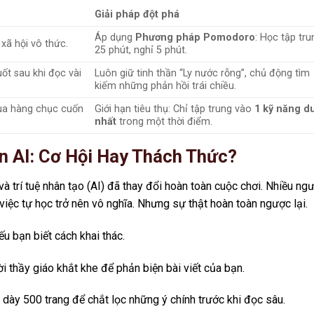
Giải pháp đột phá
Áp dụng
Phương pháp Pomodoro
: Học tập tru
xã hội vô thức.
25 phút, nghỉ 5 phút.
ốt sau khi đọc vài
Luôn giữ tinh thần “Ly nước rỗng”, chủ động tìm
kiếm những phản hồi trái chiều.
ua hàng chục cuốn
Giới hạn tiêu thụ: Chỉ tập trung vào
1 kỹ năng d
nhất
trong một thời điểm.
n AI: Cơ Hội Hay Thách Thức?
à trí tuệ nhân tạo (AI) đã thay đổi hoàn toàn cuộc chơi. Nhiều ng
 việc tự học trở nên vô nghĩa. Nhưng sự thật hoàn toàn ngược lại.
ếu bạn biết cách khai thác.
 thầy giáo khắt khe để phản biện bài viết của bạn.
 dày 500 trang để chắt lọc những ý chính trước khi đọc sâu.