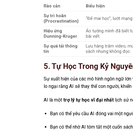
Rào cản
Biểu hiện
Sự trì hoãn
“Để mai học”, lướt mạng 
(Procrastination)
Hiệu ứng
Ảo tưởng mình đã biết tu
Dunning-Kruger
bài viết.
Sự quá tải thông
Lưu hàng trăm video, m
tin
sách nhưng không đọc.
5. Tự Học Trong Kỷ Nguyê
Sự xuất hiện của các mô hình ngôn ngữ lớn v
lo ngại rằng AI sẽ thay thế con người, khiến
AI là một
trợ lý tự học vĩ đại nhất
lịch sử n
Bạn có thể yêu cầu AI đóng vai một người
Bạn có thể nhờ AI tóm tắt một cuốn sách