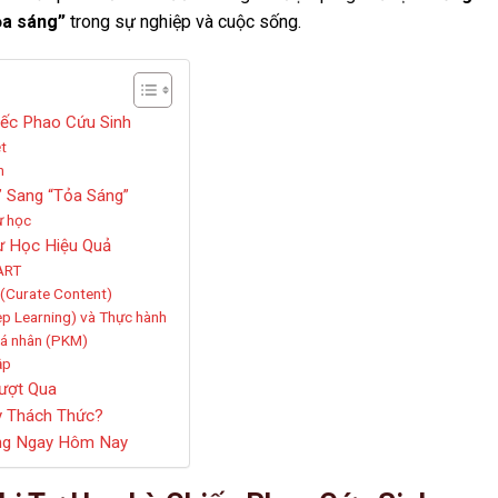
ỏa sáng”
trong sự nghiệp và cuộc sống.
hiếc Phao Cứu Sinh
t
n
” Sang “Tỏa Sáng”
ự học
ự Học Hiệu Quả
ART
 (Curate Content)
p Learning) và Thực hành
 cá nhân (PKM)
ập
ượt Qua
y Thách Thức?
áng Ngay Hôm Nay