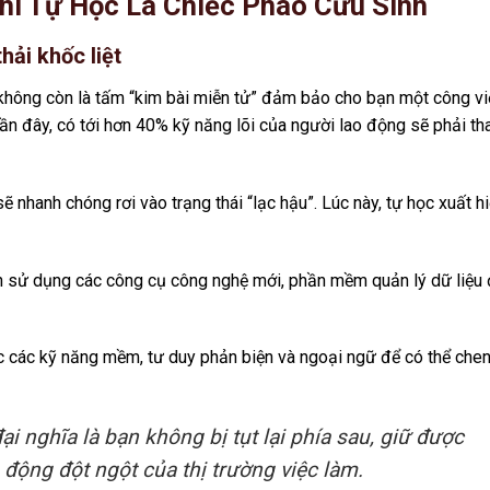
Khi Tự Học Là Chiếc Phao Cứu Sinh
ải khốc liệt
 không còn là tấm “kim bài miễn tử” đảm bảo cho bạn một công vi
 gần đây, có tới hơn 40% kỹ năng lõi của người lao động sẽ phải th
 nhanh chóng rơi vào trạng thái “lạc hậu”. Lúc này, tự học xuất h
 sử dụng các công cụ công nghệ mới, phần mềm quản lý dữ liệu 
 các kỹ năng mềm, tư duy phản biện và ngoại ngữ để có thể che
ại nghĩa là bạn không bị tụt lại phía sau, giữ được
động đột ngột của thị trường việc làm.