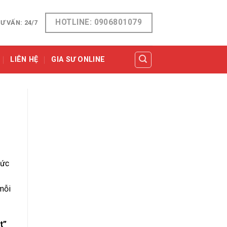
HOTLINE: 0906801079
Ư VẤN: 24/7
LIÊN HỆ
GIA SƯ ONLINE
hức
 mỗi
t”