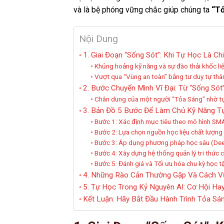
và là bệ phóng vững chắc giúp chúng ta
“T
Nội Dung
1. Giai Đoạn “Sống Sót”: Khi Tự Học Là C
Khủng hoảng kỹ năng và sự đào thải khốc liệ
Vượt qua “Vùng an toàn” bằng tư duy tự thâ
2. Bước Chuyển Mình Vĩ Đại: Từ “Sống Sót
Chân dung của một người “Tỏa Sáng” nhờ t
3. Bản Đồ 5 Bước Để Làm Chủ Kỹ Năng T
Bước 1: Xác định mục tiêu theo mô hình SM
Bước 2: Lựa chọn nguồn học liệu chất lượng
Bước 3: Áp dụng phương pháp học sâu (Dee
Bước 4: Xây dựng hệ thống quản lý tri thức
Bước 5: Đánh giá và Tối ưu hóa chu kỳ học t
4. Những Rào Cản Thường Gặp Và Cách V
5. Tự Học Trong Kỷ Nguyên AI: Cơ Hội Ha
Kết Luận: Hãy Bắt Đầu Hành Trình Tỏa S