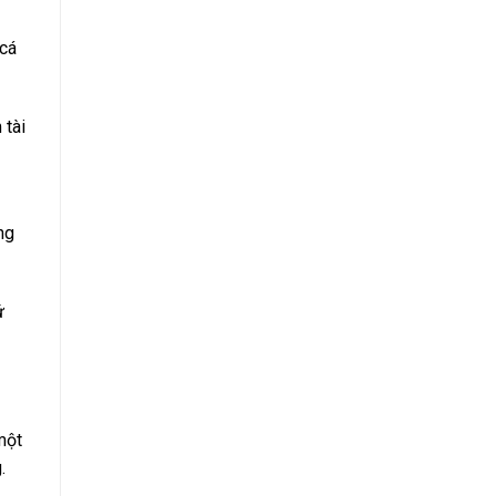
 cá
 tài
ng
ứ
một
.