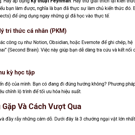
ng. Hãy áp dụng
Kỹ thuật Feynman
: Hãy thử giải thích lại kiến thứ
Nếu bạn làm được, nghĩa là bạn đã thực sự làm chủ kiến thức đó. 
jects) để ứng dụng ngay những gì đã học vào thực tế.
ý tri thức cá nhân (PKM)
các công cụ như Notion, Obsidian, hoặc Evernote để ghi chép, hệ
ai” (Second Brain). Việc này giúp bạn dễ dàng tra cứu và kết nối 
hu kỳ học tập
 tiến độ của mình. Bạn có đang đi đúng hướng không? Phương phá
 chỉnh lộ trình để tối ưu hóa hiệu suất.
 Gặp Và Cách Vượt Qua
và đầy rẫy những cám dỗ. Dưới đây là 3 chướng ngại vật lớn nhất