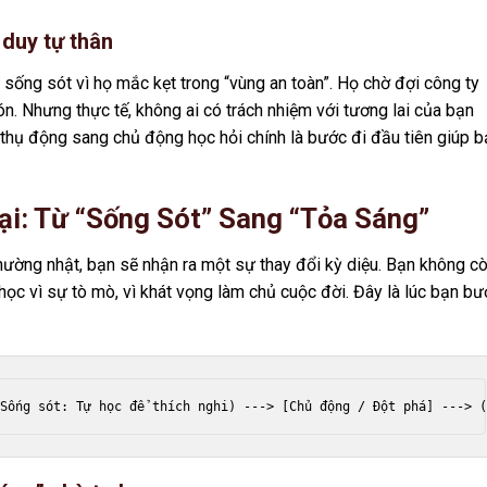
 duy tự thân
 sống sót vì họ mắc kẹt trong “vùng an toàn”. Họ chờ đợi công ty
n. Nhưng thực tế, không ai có trách nhiệm với tương lai của bạn
 thụ động sang chủ động học hỏi chính là bước đi đầu tiên giúp b
ại: Từ “Sống Sót” Sang “Tỏa Sáng”
thường nhật, bạn sẽ nhận ra một sự thay đổi kỳ diệu. Bạn không c
học vì sự tò mò, vì khát vọng làm chủ cuộc đời. Đây là lúc bạn b