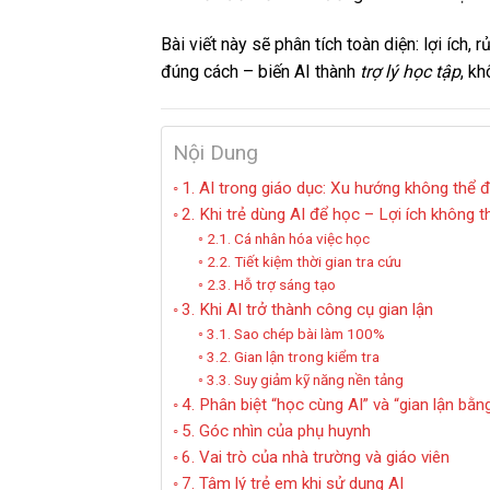
Bài viết này sẽ phân tích toàn diện: lợi ích,
đúng cách – biến AI thành
trợ lý học tập
, k
Nội Dung
1. AI trong giáo dục: Xu hướng không thể
2. Khi trẻ dùng AI để học – Lợi ích không 
2.1. Cá nhân hóa việc học
2.2. Tiết kiệm thời gian tra cứu
2.3. Hỗ trợ sáng tạo
3. Khi AI trở thành công cụ gian lận
3.1. Sao chép bài làm 100%
3.2. Gian lận trong kiểm tra
3.3. Suy giảm kỹ năng nền tảng
4. Phân biệt “học cùng AI” và “gian lận bằn
5. Góc nhìn của phụ huynh
6. Vai trò của nhà trường và giáo viên
7. Tâm lý trẻ em khi sử dụng AI