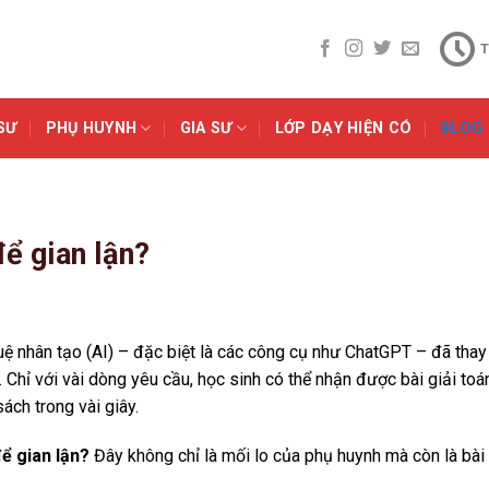
T
SƯ
PHỤ HUYNH
GIA SƯ
LỚP DẠY HIỆN CÓ
BLOG
ể gian lận?
uệ nhân tạo (AI) – đặc biệt là các công cụ như
ChatGPT
– đã thay
. Chỉ với vài dòng yêu cầu, học sinh có thể nhận được bài giải toá
sách trong vài giây.
ể gian lận?
Đây không chỉ là mối lo của phụ huynh mà còn là bài