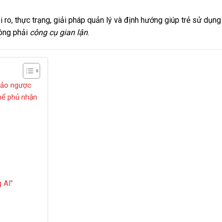
 rủi ro, thực trạng, giải pháp quản lý và định hướng giúp trẻ sử dụng
hông phải
công cụ gian lận
.
 đảo ngược
thể phủ nhận
g AI”