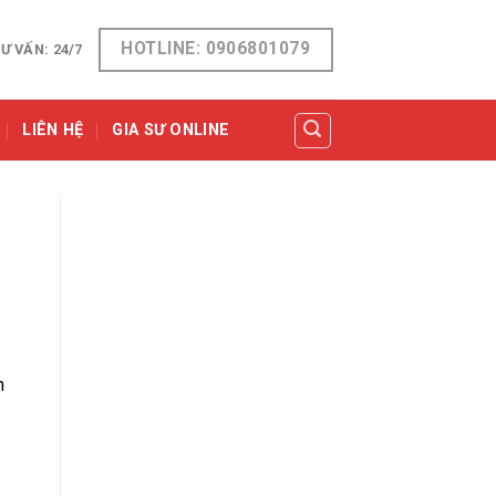
HOTLINE: 0906801079
Ư VẤN: 24/7
LIÊN HỆ
GIA SƯ ONLINE
n