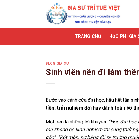
Skip
to
content
TRANG CHỦ
HỌC PHÍ GIA 
BLOG GIA SƯ
Sinh viên nên đi làm thê
Bước vào cánh cửa đại học, hầu hết tân sinh
tiền, trải nghiệm đời hay dành toàn bộ th
Một bên là những lời khuyên:
“Học đại học 
mà không có kinh nghiệm thì cũng thất ng
gốc”
,
“Rớt môn, nợ bằng rồi ra trường muộn