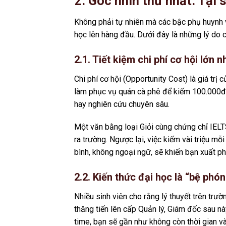
2. Góc nhìn thứ nhất: Tại 
Không phải tự nhiên mà các bậc phụ huynh v
học lên hàng đầu. Dưới đây là những lý do cố
2.1. Tiết kiệm chi phí cơ hội lớn n
Chi phí cơ hội (Opportunity Cost) là giá trị
làm phục vụ quán cà phê để kiếm 100.000đ, 
hay nghiên cứu chuyên sâu.
Một văn bằng loại Giỏi cùng chứng chỉ IEL
ra trường. Ngược lại, việc kiếm vài triệu mỗ
bình, không ngoại ngữ, sẽ khiến bạn xuất ph
2.2. Kiến thức đại học là “bệ phó
Nhiều sinh viên cho rằng lý thuyết trên trườ
thăng tiến lên cấp Quản lý, Giám đốc sau nà
time, bạn sẽ gần như không còn thời gian và