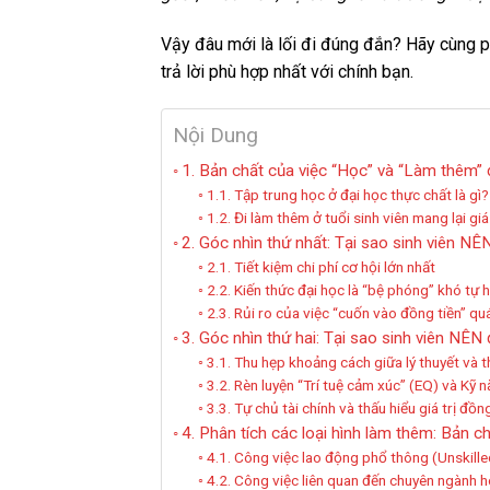
Vậy đâu mới là lối đi đúng đắn? Hãy cùng ph
trả lời phù hợp nhất với chính bạn.
Nội Dung
1. Bản chất của việc “Học” và “Làm thêm” 
1.1. Tập trung học ở đại học thực chất là gì?
1.2. Đi làm thêm ở tuổi sinh viên mang lại giá 
2. Góc nhìn thứ nhất: Tại sao sinh viên NÊ
2.1. Tiết kiệm chi phí cơ hội lớn nhất
2.2. Kiến thức đại học là “bệ phóng” khó tự 
2.3. Rủi ro của việc “cuốn vào đồng tiền” q
3. Góc nhìn thứ hai: Tại sao sinh viên NÊN
3.1. Thu hẹp khoảng cách giữa lý thuyết và 
3.2. Rèn luyện “Trí tuệ cảm xúc” (EQ) và Kỹ
3.3. Tự chủ tài chính và thấu hiểu giá trị đồng
4. Phân tích các loại hình làm thêm: Bản ch
4.1. Công việc lao động phổ thông (Unskill
4.2. Công việc liên quan đến chuyên ngành h