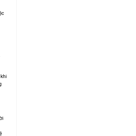
ệc
,
 khi
g
ời
ệ