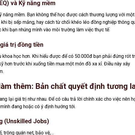
 (EQ) và Kỹ năng mềm
kỹ năng mềm. Bạn không thể học được cách thương lượng với một
 khi bị sếp mắng, hay cách từ chối khéo léo đồng nghiệp thông q
 khi bạn nhúng mình vào môi trường làm việc thực tế.
giá trị đồng tiền
iêu khoa học hơn. Khi hiểu được để có 50.000đ bạn phải đứng rót t
kỹ hơn trước khi xuống tiền mua một món đồ xa xỉ. Điều này xây
m.
 làm thêm: Bản chất quyết định tương la
 lại giá trị như nhau. Để có câu trả lời chính xác cho việc nên h
 mình đang hoặc có ý định hướng tới.
g (Unskilled Jobs)
, trông quán net, bảo vệ,…