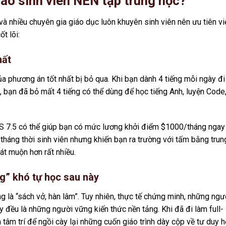
sao sinh viên NÊN tập trung học?
à nhiều chuyên gia giáo dục luôn khuyên sinh viên nên ưu tiên vi
t lõi:
hất
 của phương án tốt nhất bị bỏ qua. Khi bạn dành 4 tiếng mỗi ngày đi
bạn đã bỏ mất 4 tiếng có thể dùng để học tiếng Anh, luyện Code
TS 7.5 có thể giúp bạn có mức lương khởi điểm $1000/tháng ngay
i tháng thời sinh viên nhưng khiến bạn ra trường với tấm bằng trun
át muộn hơn rất nhiều.
ng” khó tự học sau này
ng là “sách vở, hàn lâm”. Tuy nhiên, thực tế chứng minh, những ngư
y đều là những người vững kiến thức nền tảng. Khi đã đi làm full-
 tâm trí để ngồi cày lại những cuốn giáo trình dày cộp về tư duy h