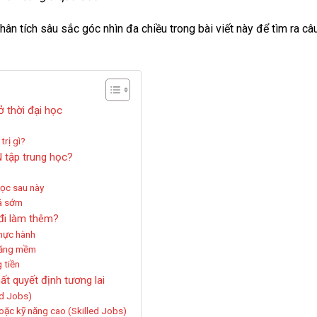
ân tích sâu sắc góc nhìn đa chiều trong bài viết này để tìm ra câ
ở thời đại học
trị gì?
N tập trung học?
học sau này
uá sớm
 đi làm thêm?
thực hành
 năng mềm
 tiền
ất quyết định tương lai
ed Jobs)
oặc kỹ năng cao (Skilled Jobs)