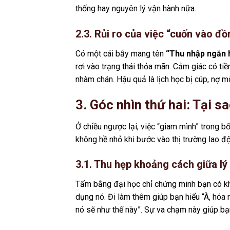
thống hay nguyên lý vận hành nữa.
2.3. Rủi ro của việc “cuốn vào đ
Có một cái bẫy mang tên
“Thu nhập ngắn 
rơi vào trạng thái thỏa mãn. Cảm giác có tiề
nhàm chán. Hậu quả là lịch học bị cúp, nợ môn
3. Góc nhìn thứ hai: Tại 
Ở chiều ngược lại, việc “giam mình” trong 
không hề nhỏ khi bước vào thị trường lao độ
3.1. Thu hẹp khoảng cách giữa lý
Tấm bằng đại học chỉ chứng minh bạn có kh
dụng nó. Đi làm thêm giúp bạn hiểu “À, hóa 
nó sẽ như thế này”. Sự va chạm này giúp bạn