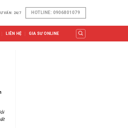
HOTLINE: 0906801079
Ư VẤN: 24/7
LIÊN HỆ
GIA SƯ ONLINE
m
ỏi
ất