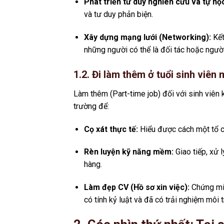
Phát triển tư duy nghiên cứu và tự họ
và tư duy phản biện.
Xây dựng mạng lưới (Networking):
Kết
những người có thể là đối tác hoặc người 
1.2. Đi làm thêm ở tuổi sinh viên m
Làm thêm (Part-time job) đối với sinh viên k
trường để:
Cọ xát thực tế:
Hiểu được cách một tổ ch
Rèn luyện kỹ năng mềm:
Giao tiếp, xử 
hàng.
Làm đẹp CV (Hồ sơ xin việc):
Chứng min
có tính kỷ luật và đã có trải nghiệm môi