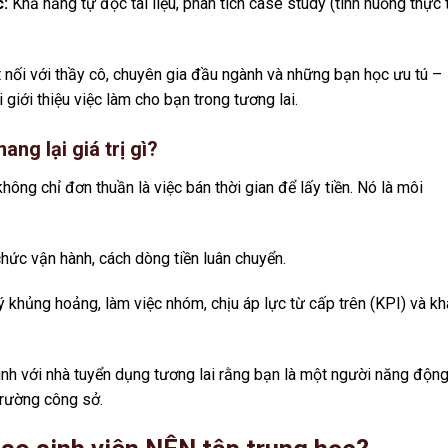
c:
Khả năng tự đọc tài liệu, phân tích case study (tình huống thực 
 nối với thầy cô, chuyên gia đầu ngành và những bạn học ưu tú –
giới thiệu việc làm cho bạn trong tương lai.
ang lại giá trị gì?
hông chỉ đơn thuần là việc bán thời gian để lấy tiền. Nó là môi
ức vận hành, cách dòng tiền luân chuyển.
lý khủng hoảng, làm việc nhóm, chịu áp lực từ cấp trên (KPI) và k
h với nhà tuyển dụng tương lai rằng bạn là một người năng động
 trường công sở.