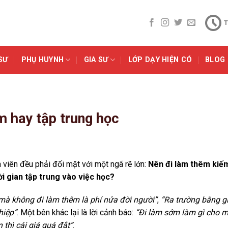
T
SƯ
PHỤ HUYNH
GIA SƯ
LỚP DẠY HIỆN CÓ
BLOG
m hay tập trung học
 viên đều phải đối mặt với một ngã rẽ lớn:
Nên đi làm thêm kiế
ời gian tập trung vào việc học?
mà không đi làm thêm là phí nửa đời người”
,
“Ra trường bằng gi
hiệp”
. Một bên khác lại là lời cảnh báo:
“Đi làm sớm làm gì cho m
 thì cái giá quá đắt”
.