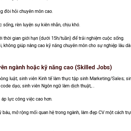
ng đòi hỏi chuyên môn cao.
c sống, rèn luyện sự kiên nhẫn, chịu khó.
 thời gian giới hạn (dưới 15h/tuần) để trải nghiệm cuộc sống.
lại, không giúp nâng cao kỹ năng chuyên môn cho sự nghiệp lâu dà
yên ngành hoặc kỹ năng cao (Skilled Jobs)
hòng luật; sinh viên Kinh tế làm thực tập sinh Marketing/Sales; si
t code dạo; sinh viên Ngôn ngữ làm dịch thuật,…
, áp lực công việc cao hơn.
ý báu, mở rộng mối quan hệ trong ngành, làm đẹp CV một cách tr