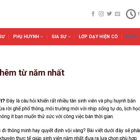
T
SƯ
PHỤ HUYNH
GIA SƯ
LỚP DẠY HIỆN CÓ
BLOG
 thêm từ năm nhất
ất?
Đây là câu hỏi khiến rất nhiều tân sinh viên và phụ huynh băn
a rời ghế phổ thông, môi trường mới với nhịp sống tự do, lịch họ
không ít bạn muốn thử sức với công việc bán thời gian.
 đi thông minh hay quyết định vội vàng? Bài viết dưới đây sẽ phâ
lời khuyên thực tế giúp sinh viên năm nhất đưa ra lựa chọn phù hợp