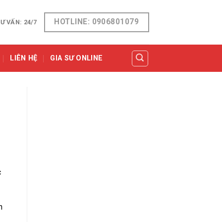
HOTLINE: 0906801079
Ư VẤN: 24/7
LIÊN HỆ
GIA SƯ ONLINE
c
n