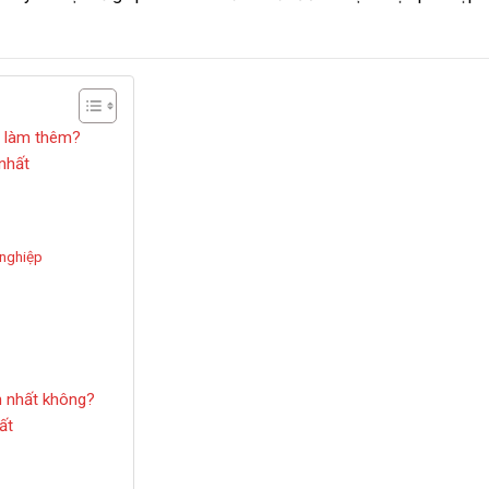
i làm thêm?
 nhất
 nghiệp
m nhất không?
ất