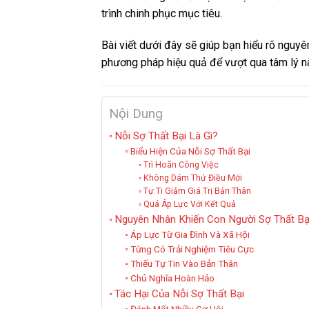
trình chinh phục mục tiêu.
Bài viết dưới đây sẽ giúp bạn hiểu rõ nguyê
phương pháp hiệu quả để vượt qua tâm lý n
Nội Dung
Nỗi Sợ Thất Bại Là Gì?
Biểu Hiện Của Nỗi Sợ Thất Bại
Trì Hoãn Công Việc
Không Dám Thử Điều Mới
Tự Ti Giảm Giá Trị Bản Thân
Quá Áp Lực Với Kết Quả
Nguyên Nhân Khiến Con Người Sợ Thất Bạ
Áp Lực Từ Gia Đình Và Xã Hội
Từng Có Trải Nghiệm Tiêu Cực
Thiếu Tự Tin Vào Bản Thân
Chủ Nghĩa Hoàn Hảo
Tác Hại Của Nỗi Sợ Thất Bại
Đánh Mất Nhiều Cơ Hội