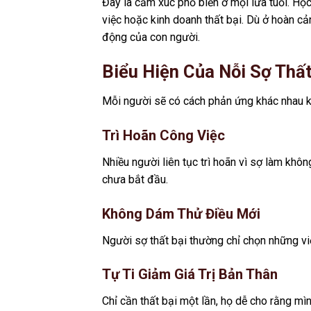
Đây là cảm xúc phổ biến ở mọi lứa tuổi. Học
việc hoặc kinh doanh thất bại. Dù ở hoàn cả
động của con người.
Biểu Hiện Của Nỗi Sợ Thất
Mỗi người sẽ có cách phản ứng khác nhau kh
Trì Hoãn Công Việc
Nhiều người liên tục trì hoãn vì sợ làm khôn
chưa bắt đầu.
Không Dám Thử Điều Mới
Người sợ thất bại thường chỉ chọn những việ
Tự Ti Giảm Giá Trị Bản Thân
Chỉ cần thất bại một lần, họ dễ cho rằng m