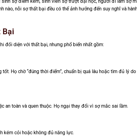
 sinh sợ điểm kém, sinh viên sợ trượt đại học, người đi làm sợ m
nh nào, nỗi sợ thất bại đều có thể ảnh hưởng đến suy nghĩ và hàn
 Bại
i đối diện với thất bại, nhưng phổ biến nhất gồm:
g tốt. Họ chờ “đúng thời điểm”, chuẩn bị quá lâu hoặc tìm đủ lý do
c an toàn và quen thuộc. Họ ngại thay đổi vì sợ mắc sai lầm.
ình kém cỏi hoặc không đủ năng lực.