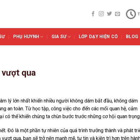
T
SƯ
PHỤ HUYNH
GIA SƯ
LỚP DẠY HIỆN CÓ
BLOG
à vượt qua
 tâm lý lớn nhất khiến nhiều người không dám bắt đầu, không dám
ng an toàn. Từ học tập, công việc cho đến các mối quan hệ, cảm
bại có thể khiến chúng ta chùn bước trước những cơ hội quan trọng
ết. Đó là một phần tự nhiên của quá trình trưởng thành và phát tri
h vượt qua, bạn sẽ trở nên mạnh mẽ, tự tin và kiên trì hơn trên hàn