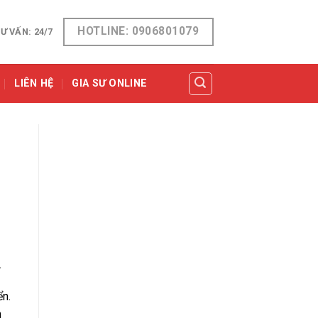
HOTLINE: 0906801079
Ư VẤN: 24/7
LIÊN HỆ
GIA SƯ ONLINE
.
ển.
h