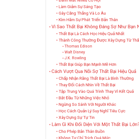
Làm Giảm Sự Sáng Tạo
Gây Căng Thẳng Và Lo Âu
Kìm Hãm Sự Phát Triển Bản Thân
Vì Sao Thất Bại Không Đáng Sợ Như Bạn 
Thất Bại Là Cách Học Hiệu Quả Nhất
Thành Công Thường Được Xây Dựng Từ Thất
Thomas Edison
Walt Disney
J.K. Rowling
Thất Bại Giúp Bạn Mạnh Mẽ Hơn
Cách Vượt Qua Nỗi Sợ Thất Bại Hiệu Quả
Chấp Nhận Rằng Thất Bại Là Bình Thường
Thay Đổi Cách Nhìn Về Thất Bại
Tập Trung Vào Quá Trình Thay Vì Kết Quả
Bắt Đầu Từ Những Việc Nhỏ
Ngừng So Sánh Với Người Khác
Học Cách Quản Lý Suy Nghĩ Tiêu Cực
Xây Dựng Sự Tự Tin
Làm Gì Khi Đối Diện Với Một Thất Bại Lớn
Cho Phép Bản Thân Buồn
Không Tự Chỉ Trích Quá Mức