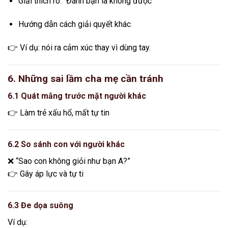
Giải thích rõ: “Đánh bạn là không được”
Hướng dẫn cách giải quyết khác
👉 Ví dụ: nói ra cảm xúc thay vì dùng tay.
6. Những sai lầm cha mẹ cần tránh
6.1 Quát mắng trước mặt người khác
👉 Làm trẻ xấu hổ, mất tự tin
6.2 So sánh con với người khác
❌ “Sao con không giỏi như bạn A?”
👉 Gây áp lực và tự ti
6.3 Đe dọa suông
Ví dụ: