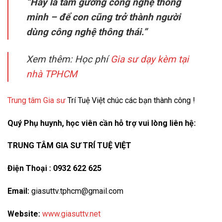
“Hãy là tấm gương công nghệ thông
minh – để con cũng trở thành người
dùng công nghệ thông thái.”
Xem thêm: Học phí
Gia sư dạy kèm tại
nhà TPHCM
Trung tâm Gia sư
Trí Tuệ Việt chúc các bạn thành công !
Quý Phụ huynh, học viên cần hỗ trợ vui lòng liên hệ:
TRUNG TÂM GIA SƯ TRÍ TUỆ VIỆT
Điện Thoại : 0932 622 625
Email:
giasuttv.tphcm@gmail.com
Website:
www.giasuttv.net