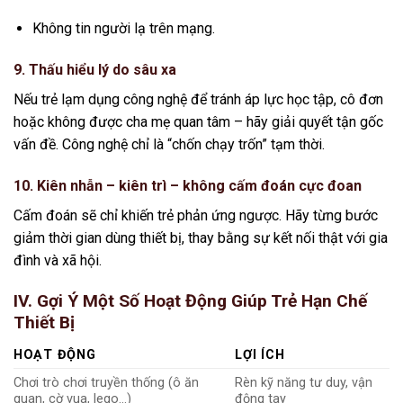
Không tin người lạ trên mạng.
9.
Thấu hiểu lý do sâu xa
Nếu trẻ lạm dụng công nghệ để tránh áp lực học tập, cô đơn
hoặc không được cha mẹ quan tâm – hãy giải quyết tận gốc
vấn đề. Công nghệ chỉ là “chốn chạy trốn” tạm thời.
10.
Kiên nhẫn – kiên trì – không cấm đoán cực đoan
Cấm đoán sẽ chỉ khiến trẻ phản ứng ngược. Hãy từng bước
giảm thời gian dùng thiết bị, thay bằng sự kết nối thật với gia
đình và xã hội.
IV. Gợi Ý Một Số Hoạt Động Giúp Trẻ Hạn Chế
Thiết Bị
HOẠT ĐỘNG
LỢI ÍCH
Chơi trò chơi truyền thống (ô ăn
Rèn kỹ năng tư duy, vận
quan, cờ vua, lego…)
động tay