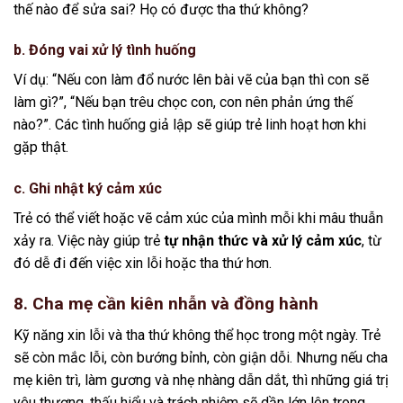
thế nào để sửa sai? Họ có được tha thứ không?
b. Đóng vai xử lý tình huống
Ví dụ: “Nếu con làm đổ nước lên bài vẽ của bạn thì con sẽ
làm gì?”, “Nếu bạn trêu chọc con, con nên phản ứng thế
nào?”. Các tình huống giả lập sẽ giúp trẻ linh hoạt hơn khi
gặp thật.
c. Ghi nhật ký cảm xúc
Trẻ có thể viết hoặc vẽ cảm xúc của mình mỗi khi mâu thuẫn
xảy ra. Việc này giúp trẻ
tự nhận thức và xử lý cảm xúc
, từ
đó dễ đi đến việc xin lỗi hoặc tha thứ hơn.
8. Cha mẹ cần kiên nhẫn và đồng hành
Kỹ năng xin lỗi và tha thứ không thể học trong một ngày. Trẻ
sẽ còn mắc lỗi, còn bướng bỉnh, còn giận dỗi. Nhưng nếu cha
mẹ kiên trì, làm gương và nhẹ nhàng dẫn dắt, thì những giá trị
yêu thương, thấu hiểu và trách nhiệm sẽ dần lớn lên trong