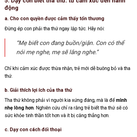
5. Dạy con biết tha thứ: từ cảm xúc đến hành
động
a. Cho con quyền được cảm thấy tổn thương
Đừng ép con phải tha thứ ngay lập tức. Hãy nói:
“Mẹ biết con đang buồn/giận. Con có thể
nói mẹ nghe, mẹ sẽ lắng nghe.”
Chỉ khi cảm xúc được thừa nhận, trẻ mới dễ buông bỏ và tha
thứ.
b. Giải thích lợi ích của tha thứ
Tha thứ không phải vì người kia xứng đáng, mà là để
mình
nhẹ lòng hơn
. Nghiên cứu chỉ ra rằng trẻ biết tha thứ sẽ có
sức khỏe tinh thần tốt hơn và ít bị căng thẳng hơn.
c. Dạy con cách đối thoại