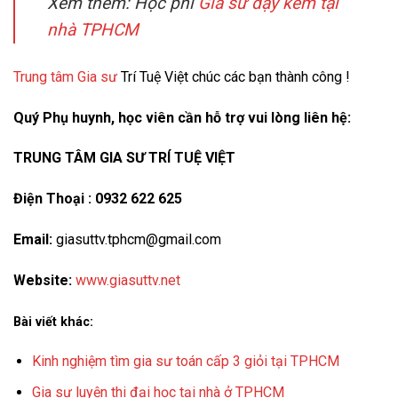
Xem thêm: Học phí
Gia sư dạy kèm tại
nhà TPHCM
Trung tâm Gia sư
Trí Tuệ Việt chúc các bạn thành công !
Quý Phụ huynh, học viên cần hỗ trợ vui lòng liên hệ:
TRUNG TÂM GIA SƯ TRÍ TUỆ VIỆT
Điện Thoại : 0932 622 625
Email:
giasuttv.tphcm@gmail.com
Website:
www.giasuttv.net
Bài viết khác:
Kinh nghiệm tìm gia sư toán cấp 3 giỏi tại TPHCM
Gia sư luyện thi đại học tại nhà ở TPHCM