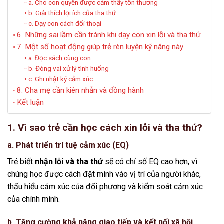
a. Cho con quyền được cảm thấy tổn thương
b. Giải thích lợi ích của tha thứ
c. Dạy con cách đối thoại
6. Những sai lầm cần tránh khi dạy con xin lỗi và tha thứ
7. Một số hoạt động giúp trẻ rèn luyện kỹ năng này
a. Đọc sách cùng con
b. Đóng vai xử lý tình huống
c. Ghi nhật ký cảm xúc
8. Cha mẹ cần kiên nhẫn và đồng hành
Kết luận
1. Vì sao trẻ cần học cách xin lỗi và tha thứ?
a. Phát triển trí tuệ cảm xúc (EQ)
Trẻ biết
nhận lỗi và tha thứ
sẽ có chỉ số EQ cao hơn, vì
chúng học được cách đặt mình vào vị trí của người khác,
thấu hiểu cảm xúc của đối phương và kiểm soát cảm xúc
của chính mình.
b. Tăng cường khả năng giao tiếp và kết nối xã hội