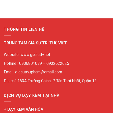
THÔNG TIN LIÊN HỆ
TRUNG TÂM GIA SƯ TRÍ TUỆ VIỆT
Website: www.giasuttv.net
Hotline : 0906801079 – 0932622625
Email: giasuttv.tphcm@gmail.com
Địa chỉ: 163A Trường Chinh, P. Tân Thới Nhất, Quận 12
DỊCH VỤ DẠY KÈM TẠI NHÀ
+ DẠY KÈM VĂN HÓA