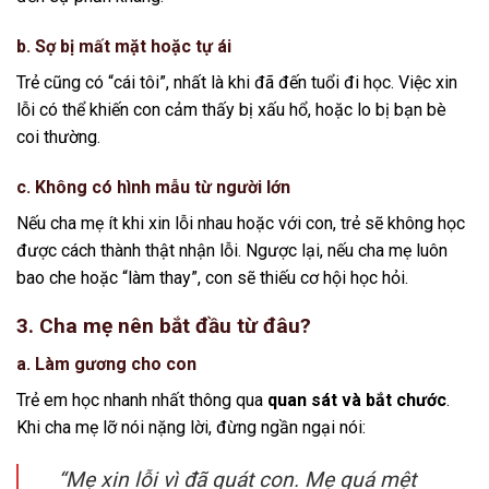
b. Sợ bị mất mặt hoặc tự ái
Trẻ cũng có “cái tôi”, nhất là khi đã đến tuổi đi học. Việc xin
lỗi có thể khiến con cảm thấy bị xấu hổ, hoặc lo bị bạn bè
coi thường.
c. Không có hình mẫu từ người lớn
Nếu cha mẹ ít khi xin lỗi nhau hoặc với con, trẻ sẽ không học
được cách thành thật nhận lỗi. Ngược lại, nếu cha mẹ luôn
bao che hoặc “làm thay”, con sẽ thiếu cơ hội học hỏi.
3. Cha mẹ nên bắt đầu từ đâu?
a. Làm gương cho con
Trẻ em học nhanh nhất thông qua
quan sát và bắt chước
.
Khi cha mẹ lỡ nói nặng lời, đừng ngần ngại nói:
“Mẹ xin lỗi vì đã quát con. Mẹ quá mệt