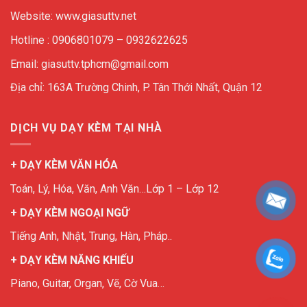
Website: www.giasuttv.net
Hotline : 0906801079 – 0932622625
Email: giasuttv.tphcm@gmail.com
Địa chỉ: 163A Trường Chinh, P. Tân Thới Nhất, Quận 12
DỊCH VỤ DẠY KÈM TẠI NHÀ
+ DẠY KÈM VĂN HÓA
Toán, Lý, Hóa, Văn, Anh Văn…Lớp 1 – Lớp 12
+ DẠY KÈM NGOẠI NGỮ
Tiếng Anh, Nhật, Trung, Hàn, Pháp..
+ DẠY KÈM NĂNG KHIẾU
Piano, Guitar, Organ, Vẽ, Cờ Vua…