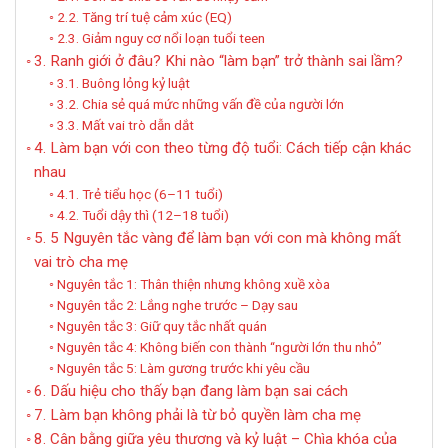
2.2. Tăng trí tuệ cảm xúc (EQ)
2.3. Giảm nguy cơ nổi loạn tuổi teen
3. Ranh giới ở đâu? Khi nào “làm bạn” trở thành sai lầm?
3.1. Buông lỏng kỷ luật
3.2. Chia sẻ quá mức những vấn đề của người lớn
3.3. Mất vai trò dẫn dắt
4. Làm bạn với con theo từng độ tuổi: Cách tiếp cận khác
nhau
4.1. Trẻ tiểu học (6–11 tuổi)
4.2. Tuổi dậy thì (12–18 tuổi)
5. 5 Nguyên tắc vàng để làm bạn với con mà không mất
vai trò cha mẹ
Nguyên tắc 1: Thân thiện nhưng không xuề xòa
Nguyên tắc 2: Lắng nghe trước – Dạy sau
Nguyên tắc 3: Giữ quy tắc nhất quán
Nguyên tắc 4: Không biến con thành “người lớn thu nhỏ”
Nguyên tắc 5: Làm gương trước khi yêu cầu
6. Dấu hiệu cho thấy bạn đang làm bạn sai cách
7. Làm bạn không phải là từ bỏ quyền làm cha mẹ
8. Cân bằng giữa yêu thương và kỷ luật – Chìa khóa của