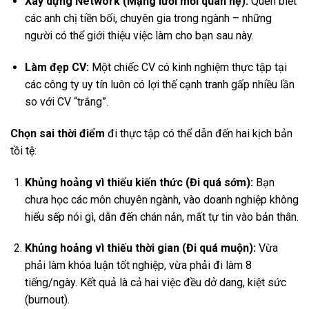
Xây dựng Network (Mạng lưới mối quan hệ):
Quen biết
các anh chị tiền bối, chuyên gia trong ngành – những
người có thể giới thiệu việc làm cho bạn sau này.
Làm đẹp CV:
Một chiếc CV có kinh nghiệm thực tập tại
các công ty uy tín luôn có lợi thế cạnh tranh gấp nhiều lần
so với CV “trắng”.
Chọn sai thời điểm
đi thực tập có thể dẫn đến hai kịch bản
tồi tệ:
Khủng hoảng vì thiếu kiến thức (Đi quá sớm):
Bạn
chưa học các môn chuyên ngành, vào doanh nghiệp không
hiểu sếp nói gì, dẫn đến chán nản, mất tự tin vào bản thân.
Khủng hoảng vì thiếu thời gian (Đi quá muộn):
Vừa
phải làm khóa luận tốt nghiệp, vừa phải đi làm 8
tiếng/ngày. Kết quả là cả hai việc đều dở dang, kiệt sức
(burnout).