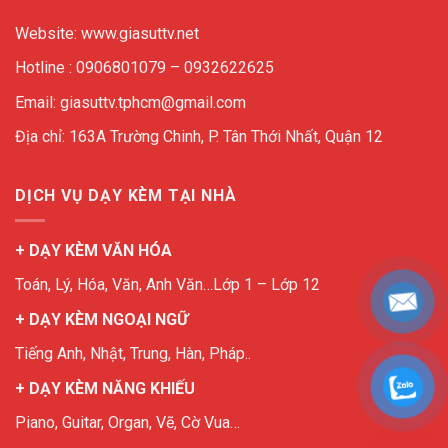
Website: www.giasuttv.net
Hotline : 0906801079 – 0932622625
Email: giasuttv.tphcm@gmail.com
Địa chỉ: 163A Trường Chinh, P. Tân Thới Nhất, Quận 12
DỊCH VỤ DẠY KÈM TẠI NHÀ
+ DẠY KÈM VĂN HÓA
Toán, Lý, Hóa, Văn, Anh Văn…Lớp 1 – Lớp 12
+ DẠY KÈM NGOẠI NGỮ
Tiếng Anh, Nhật, Trung, Hàn, Pháp..
+ DẠY KÈM NĂNG KHIẾU
Piano, Guitar, Organ, Vẽ, Cờ Vua…