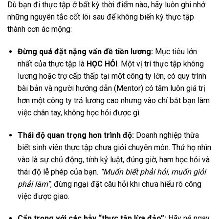
Dù bạn đi thực tập ở bất kỳ thời điểm nào, hãy luôn ghi nhớ
những nguyên tắc cốt lõi sau để không biến kỳ thực tập
thành cơn ác mộng:
Đừng quá đặt nặng vấn đề tiền lương:
Mục tiêu lớn
nhất của thực tập là
HỌC HỎI
. Một vị trí thực tập không
lương hoặc trợ cấp thấp tại một công ty lớn, có quy trình
bài bản và người hướng dẫn (Mentor) có tâm luôn giá trị
hơn một công ty trả lương cao nhưng vào chỉ bắt bạn làm
việc chân tay, không học hỏi được gì.
Thái độ quan trọng hơn trình độ:
Doanh nghiệp thừa
biết sinh viên thực tập chưa giỏi chuyên môn. Thứ họ nhìn
vào là sự chủ động, tính kỷ luật, đúng giờ, ham học hỏi và
thái độ lễ phép của bạn.
“Muốn biết phải hỏi, muốn giỏi
phải làm”
, đừng ngại đặt câu hỏi khi chưa hiểu rõ công
việc được giao.
Cẩn trọng với các bẫy “thực tập lừa đảo”:
Hãy né ngay