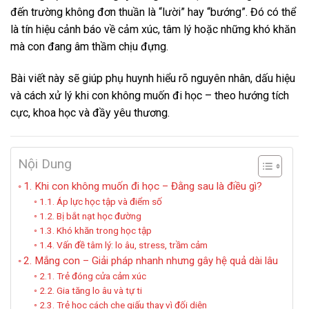
đến trường không đơn thuần là “lười” hay “bướng”. Đó có thể
là tín hiệu cảnh báo về cảm xúc, tâm lý hoặc những khó khăn
mà con đang âm thầm chịu đựng.
Bài viết này sẽ giúp phụ huynh hiểu rõ nguyên nhân, dấu hiệu
và cách xử lý khi con không muốn đi học – theo hướng tích
cực, khoa học và đầy yêu thương.
Nội Dung
1. Khi con không muốn đi học – Đằng sau là điều gì?
1.1. Áp lực học tập và điểm số
1.2. Bị bắt nạt học đường
1.3. Khó khăn trong học tập
1.4. Vấn đề tâm lý: lo âu, stress, trầm cảm
2. Mắng con – Giải pháp nhanh nhưng gây hệ quả dài lâu
2.1. Trẻ đóng cửa cảm xúc
2.2. Gia tăng lo âu và tự ti
2.3. Trẻ học cách che giấu thay vì đối diện