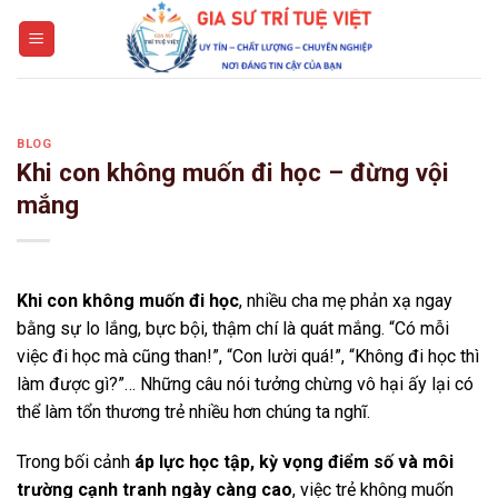
Skip
to
content
BLOG
Khi con không muốn đi học – đừng vội
mắng
Khi con không muốn đi học
, nhiều cha mẹ phản xạ ngay
bằng sự lo lắng, bực bội, thậm chí là quát mắng. “Có mỗi
việc đi học mà cũng than!”, “Con lười quá!”, “Không đi học thì
làm được gì?”… Những câu nói tưởng chừng vô hại ấy lại có
thể làm tổn thương trẻ nhiều hơn chúng ta nghĩ.
Trong bối cảnh
áp lực học tập, kỳ vọng điểm số và môi
trường cạnh tranh ngày càng cao
, việc trẻ không muốn