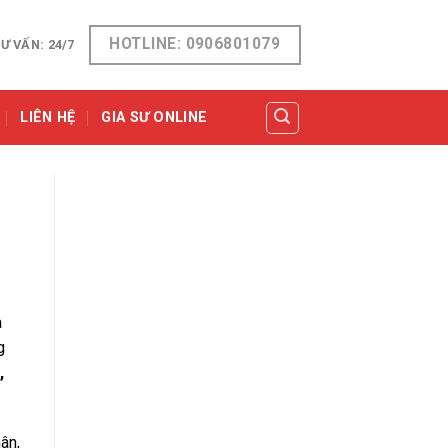
HOTLINE: 0906801079
Ư VẤN: 24/7
LIÊN HỆ
GIA SƯ ONLINE
à
g
,
ân,