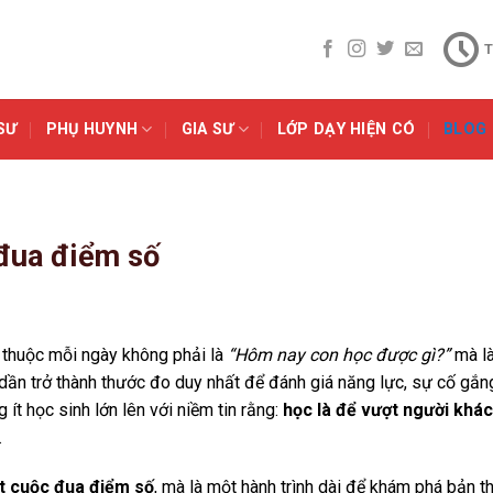
T
SƯ
PHỤ HUYNH
GIA SƯ
LỚP DẠY HIỆN CÓ
BLOG
 đua điểm số
n thuộc mỗi ngày không phải là
“Hôm nay con học được gì?”
mà l
dần trở thành thước đo duy nhất để đánh giá năng lực, sự cố gắn
 ít học sinh lớn lên với niềm tin rằng:
học là để vượt người khác
.
t cuộc đua điểm số
, mà là một hành trình dài để khám phá bản th