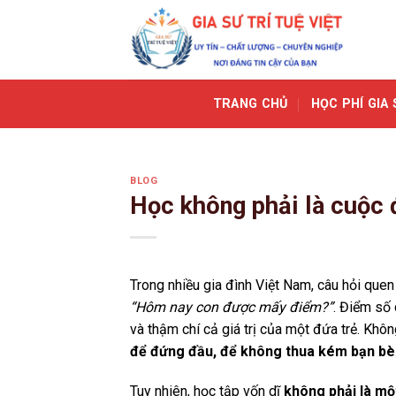
Skip
to
content
TRANG CHỦ
HỌC PHÍ GIA 
BLOG
Học không phải là cuộc
Trong nhiều gia đình Việt Nam, câu hỏi que
“Hôm nay con được mấy điểm?”
. Điểm số 
và thậm chí cả giá trị của một đứa trẻ. Không
để đứng đầu, để không thua kém bạn bè
Tuy nhiên, học tập vốn dĩ
không phải là mộ