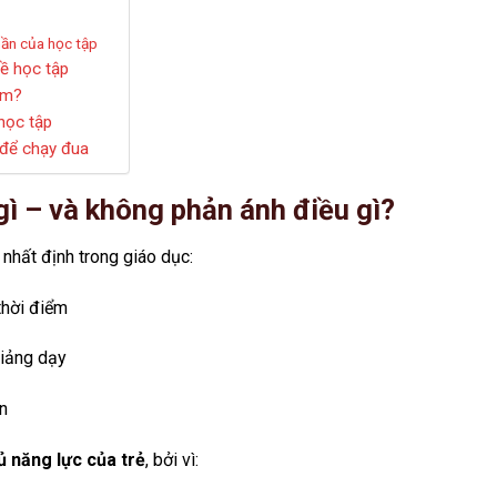
hần của học tập
về học tập
ểm?
 học tập
 để chạy đua
gì – và không phản ánh điều gì?
nhất định trong giáo dục:
thời điểm
giảng dạy
n
 năng lực của trẻ
, bởi vì: