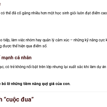
c
 có thể đã cố gắng nhiều hơn một học sinh giỏi luôn đạt điểm cao
ao tiếp, làm việc nhóm hay quản lý cảm xúc – những kỹ năng cực 
g được thể hiện qua điểm số.
ế mạnh cá nhân
ạc; có trẻ không nổi bật trên lớp nhưng lại xuất sắc khi làm dự án
ễ bỏ lỡ những tiềm năng quý giá của con.
nh “cuộc đua”