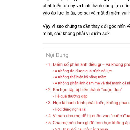
phát triển tư duy và hình thành năng lực sống
vào áp lực, lo âu, sợ sai và mất đi niềm vui 
Vậy vì sao chúng ta cần thay đổi góc nhìn v
mình, chứ không phải vì điểm số?
Nội Dung
1. Điểm số phản ánh điều gì – và không ph
● Không đo được quá trình nỗ lực
● Không thể hiện kỹ năng mềm
● Không phản ánh đam mê và thế mạnh cá n
2. Khi học tập bị biến thành “cuộc đua”
Hệ quả thường gặp:
3. Học là hành trình phát triển, không phải 
Học đúng nghĩa là:
4. Vì sao cha mẹ dễ bị cuốn vào “cuộc đu
5. Cha mẹ nên làm gì để con học không áp
5.1. Thay đổi câu hỏi hằng ngày