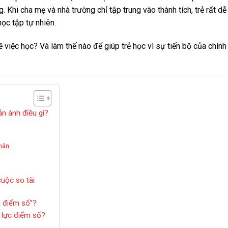
. Khi cha mẹ và nhà trường chỉ tập trung vào thành tích, trẻ rất dễ 
học tập tự nhiên.
ề việc học? Và làm thế nào để giúp trẻ học vì sự tiến bộ của chính
ản ánh điều gì?
hân
cuộc so tài
a điểm số”?
 lực điểm số?