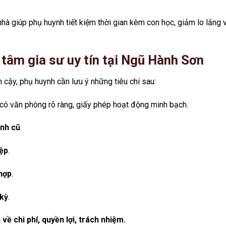
nhà giúp phụ huynh tiết kiệm thời gian kèm con học, giảm lo lắng 
ng tâm gia sư uy tín tại Ngũ Hành Sơn
 cậy, phụ huynh cần lưu ý những tiêu chí sau:
 có văn phòng rõ ràng, giấy phép hoạt động minh bạch.
inh cũ
.
iệp
.
hợp
.
 kỳ
.
ề chi phí, quyền lợi, trách nhiệm.