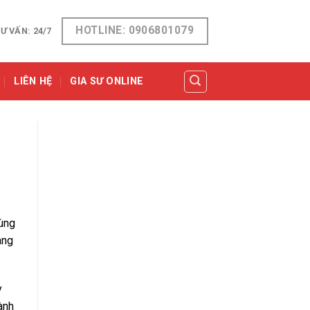
HOTLINE: 0906801079
Ư VẤN: 24/7
LIÊN HỆ
GIA SƯ ONLINE
Cùng
àng
y
ành