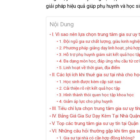
giải pháp hiệu quả giúp phụ huynh và học si
Nội Dung
I. Vì sao nên lựa chọn trung tâm gia sư uy
1. Đội ngũ gia sư chất lượng, giàu kinh nghi
2. Phương pháp giảng dạy linh hoạt, phù hợ
3. Hỗ trợ phụ huynh giám sát kết quả học tậ
4. Đa dạng môn học, đáp ứng nhu cầu từ cơ
5. Linh hoạt về thời gian, địa điểm
II. Các lợi ích khi thuê gia sư tại nhà cho
1. Học sinh được kèm cặp sát sao
2. Cải thiện rõ rệt kết quả học tập
3. Hình thành thói quen học tập khoa học
4. Giảm áp lực cho phụ huynh
III. Tiêu chí lựa chọn trung tâm gia sư uy t
IV. Bảng Giá Gia Sư Dạy Kèm Tại Nhà Quậ
V. Top các trung tâm gia sư uy tín tại Qu
VI. Những câu hỏi thường gặp khi tìm gia 
1. Gia sư tại nhà có cần hợp đồng không?