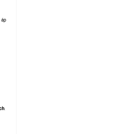
n áp
ch
.