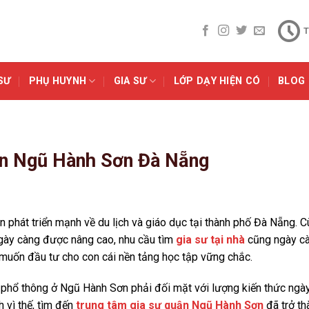
T
SƯ
PHỤ HUYNH
GIA SƯ
LỚP DẠY HIỆN CÓ
BLOG
ận Ngũ Hành Sơn Đà Nẵng
phát triển mạnh về du lịch và giáo dục tại thành phố Đà Nẵng. 
ngày càng được nâng cao, nhu cầu tìm
gia sư tại nhà
cũng ngày c
 muốn đầu tư cho con cái nền tảng học tập vững chắc.
ọc phổ thông ở Ngũ Hành Sơn phải đối mặt với lượng kiến thức ngà
h vì thế, tìm đến
trung tâm gia sư quận Ngũ Hành Sơn
đã trở th