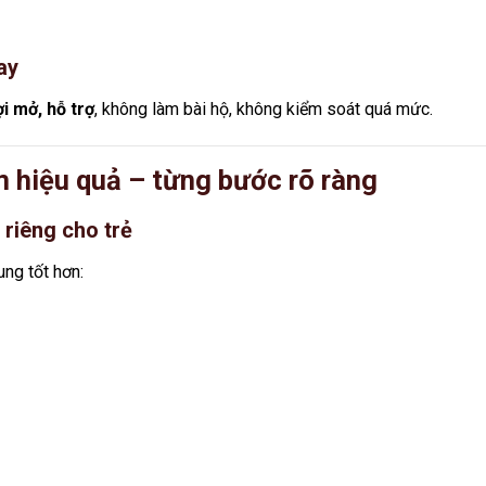
ay
i mở, hỗ trợ
, không làm bài hộ, không kiểm soát quá mức.
m hiệu quả – từng bước rõ ràng
 riêng cho trẻ
ung tốt hơn: