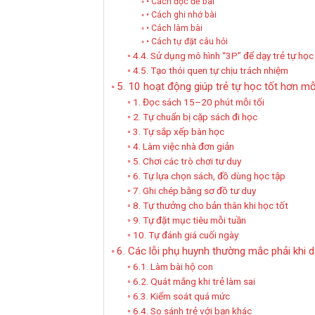
• Cách đọc đề bài
• Cách ghi nhớ bài
• Cách làm bài
• Cách tự đặt câu hỏi
4.4. Sử dụng mô hình “3P” để dạy trẻ tự học
4.5. Tạo thói quen tự chịu trách nhiệm
5. 10 hoạt động giúp trẻ tự học tốt hơn mỗ
1. Đọc sách 15–20 phút mỗi tối
2. Tự chuẩn bị cặp sách đi học
3. Tự sắp xếp bàn học
4. Làm việc nhà đơn giản
5. Chơi các trò chơi tư duy
6. Tự lựa chọn sách, đồ dùng học tập
7. Ghi chép bằng sơ đồ tư duy
8. Tự thưởng cho bản thân khi học tốt
9. Tự đặt mục tiêu mỗi tuần
10. Tự đánh giá cuối ngày
6. Các lỗi phụ huynh thường mắc phải khi d
6.1. Làm bài hộ con
6.2. Quát mắng khi trẻ làm sai
6.3. Kiểm soát quá mức
6.4. So sánh trẻ với bạn khác