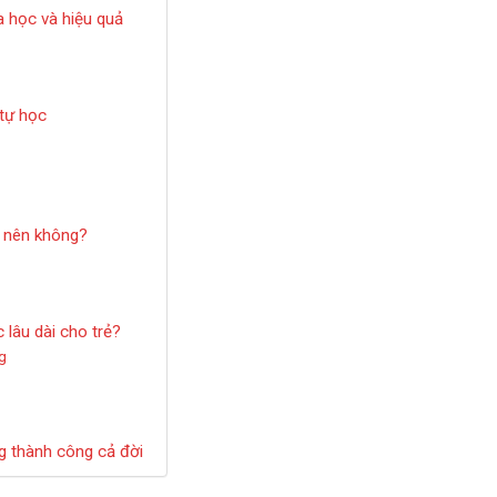
a học và hiệu quả
 tự học
ó nên không?
 lâu dài cho trẻ?
g
ng thành công cả đời