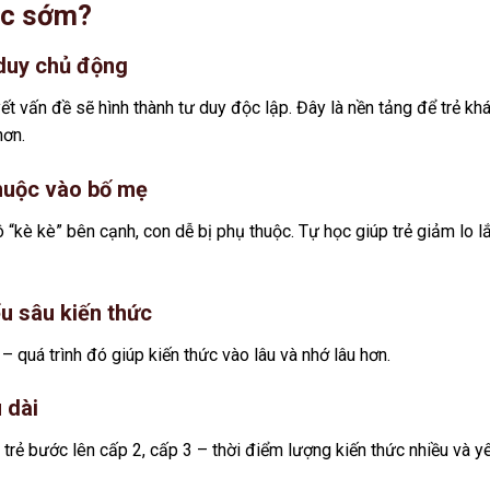
học sớm?
ư duy chủ động
quyết vấn đề sẽ hình thành tư duy độc lập. Đây là nền tảng để trẻ k
hơn.
thuộc vào bố mẹ
 “kè kè” bên cạnh, con dễ bị phụ thuộc. Tự học giúp trẻ giảm lo l
ểu sâu kiến thức
 – quá trình đó giúp kiến thức vào lâu và nhớ lâu hơn.
 dài
i trẻ bước lên cấp 2, cấp 3 – thời điểm lượng kiến thức nhiều và y