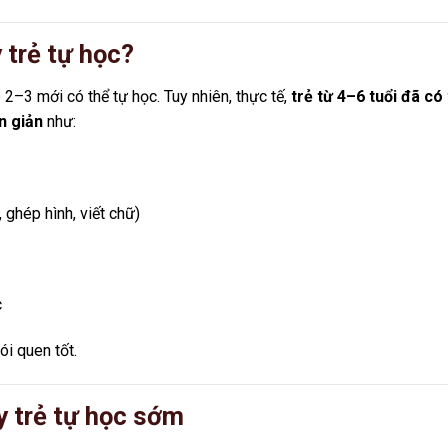
 trẻ tự học?
p 2–3 mới có thể tự học. Tuy nhiên, thực tế,
trẻ từ 4–6 tuổi đã có
n giản
như:
ghép hình, viết chữ)
c
ói quen tốt.
y trẻ tự học sớm