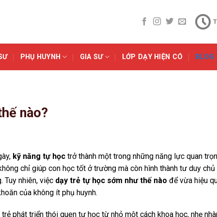
T
SƯ
PHỤ HUYNH
GIA SƯ
LỚP DẠY HIỆN CÓ
BLOG
thế nào?
gày,
kỹ năng tự học
trở thành một trong những năng lực quan trọ
 không chỉ giúp con học tốt ở trường mà còn hình thành tư duy chủ
. Tuy nhiên, việc
dạy trẻ tự học sớm như thế nào
để vừa hiệu qu
 khoăn của không ít phụ huynh.
trẻ phát triển thói quen tự học từ nhỏ một cách khoa học, nhẹ nh