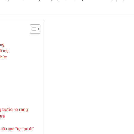
ộng
bố mẹ
thức
g bước rõ ràng
trẻ
 cầu con “tự học đi”