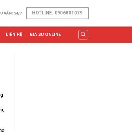
HOTLINE: 0906801079
Ư VẤN: 24/7
LIÊN HỆ
GIA SƯ ONLINE
ng
ả,
àng