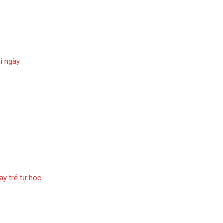
i ngày
ạy trẻ tự học