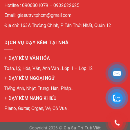
Hotline : 0906801079 – 0932622625
Email: giasuttv.tphcm@gmail.com
Địa chỉ: 163A Trường Chinh, P. Tân Thới Nhất, Quận 12
DỊCH VỤ DẠY KÈM TẠI NHÀ
+ DẠY KÈM VĂN HÓA
Toán, Lý, Hóa, Văn, Anh Văn…Lớp 1 – Lớp 12
+ DẠY KÈM NGOẠI NGỮ
Tiếng Anh, Nhật, Trung, Hàn, Pháp..
+ DẠY KÈM NĂNG KHIẾU
Piano, Guitar, Organ, Vẽ, Cờ Vua…
Copyright 2026 ©
Gia Sư Trí Tuệ Việt