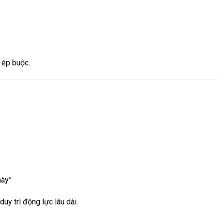
 ép buộc.
này”
duy trì động lực lâu dài.