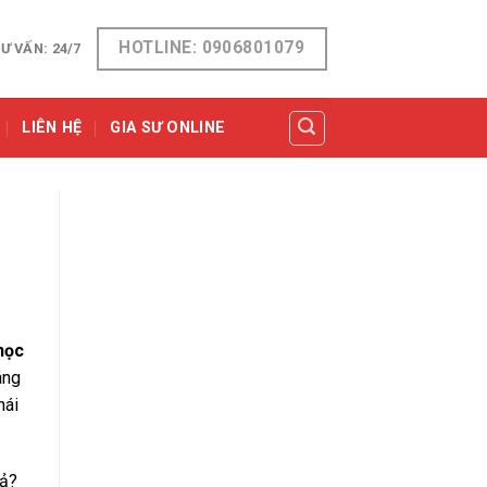
HOTLINE: 0906801079
Ư VẤN: 24/7
LIÊN HỆ
GIA SƯ ONLINE
học
áng
hái
uả?