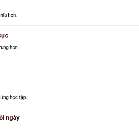
ghĩa hơn.
cực
rung hơn:
ứng học tập.
mỗi ngày