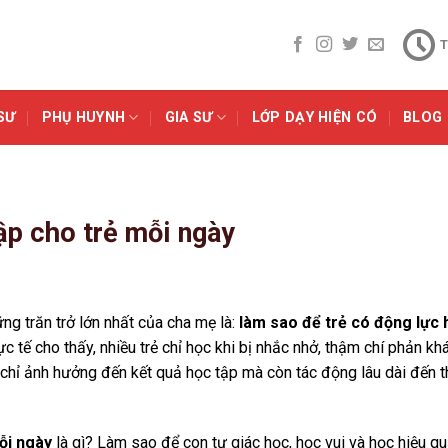
T
SƯ
PHỤ HUYNH
GIA SƯ
LỚP DẠY HIỆN CÓ
BLOG
ập cho trẻ mỗi ngày
ng trăn trở lớn nhất của cha mẹ là:
làm sao để trẻ có động lực 
c tế cho thấy, nhiều trẻ chỉ học khi bị nhắc nhở, thậm chí phản kh
 chỉ ảnh hưởng đến kết quả học tập mà còn tác động lâu dài đến t
ỗi ngày
là gì? Làm sao để con tự giác học, học vui và học hiệu q