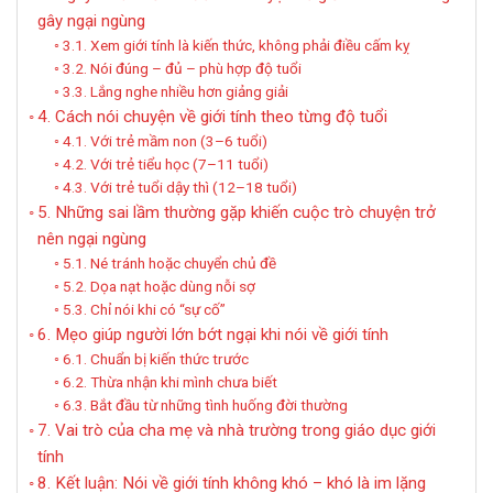
gây ngại ngùng
3.1. Xem giới tính là kiến thức, không phải điều cấm kỵ
3.2. Nói đúng – đủ – phù hợp độ tuổi
3.3. Lắng nghe nhiều hơn giảng giải
4. Cách nói chuyện về giới tính theo từng độ tuổi
4.1. Với trẻ mầm non (3–6 tuổi)
4.2. Với trẻ tiểu học (7–11 tuổi)
4.3. Với trẻ tuổi dậy thì (12–18 tuổi)
5. Những sai lầm thường gặp khiến cuộc trò chuyện trở
nên ngại ngùng
5.1. Né tránh hoặc chuyển chủ đề
5.2. Dọa nạt hoặc dùng nỗi sợ
5.3. Chỉ nói khi có “sự cố”
6. Mẹo giúp người lớn bớt ngại khi nói về giới tính
6.1. Chuẩn bị kiến thức trước
6.2. Thừa nhận khi mình chưa biết
6.3. Bắt đầu từ những tình huống đời thường
7. Vai trò của cha mẹ và nhà trường trong giáo dục giới
tính
8. Kết luận: Nói về giới tính không khó – khó là im lặng