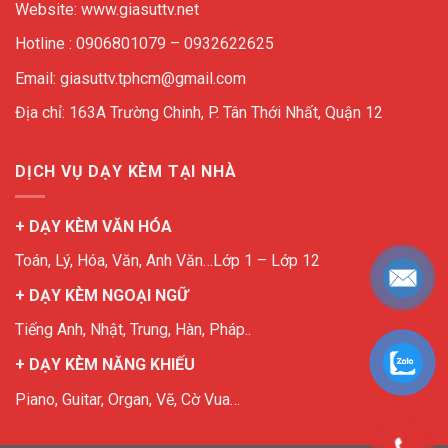
Website: www.giasuttv.net
Hotline : 0906801079 – 0932622625
Email: giasuttv.tphcm@gmail.com
Địa chỉ: 163A Trường Chinh, P. Tân Thới Nhất, Quận 12
DỊCH VỤ DẠY KÈM TẠI NHÀ
+ DẠY KÈM VĂN HÓA
Toán, Lý, Hóa, Văn, Anh Văn…Lớp 1 – Lớp 12
+ DẠY KÈM NGOẠI NGỮ
Tiếng Anh, Nhật, Trung, Hàn, Pháp..
+ DẠY KÈM NĂNG KHIẾU
Piano, Guitar, Organ, Vẽ, Cờ Vua…