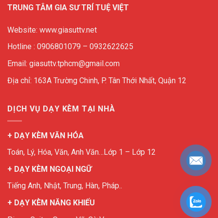
TRUNG TÂM GIA SƯ TRÍ TUỆ VIỆT
Website: www.giasuttv.net
Hotline : 0906801079 – 0932622625
Email: giasuttv.tphcm@gmail.com
Địa chỉ: 163A Trường Chinh, P. Tân Thới Nhất, Quận 12
DỊCH VỤ DẠY KÈM TẠI NHÀ
+ DẠY KÈM VĂN HÓA
Toán, Lý, Hóa, Văn, Anh Văn…Lớp 1 – Lớp 12
+ DẠY KÈM NGOẠI NGỮ
Tiếng Anh, Nhật, Trung, Hàn, Pháp..
+ DẠY KÈM NĂNG KHIẾU