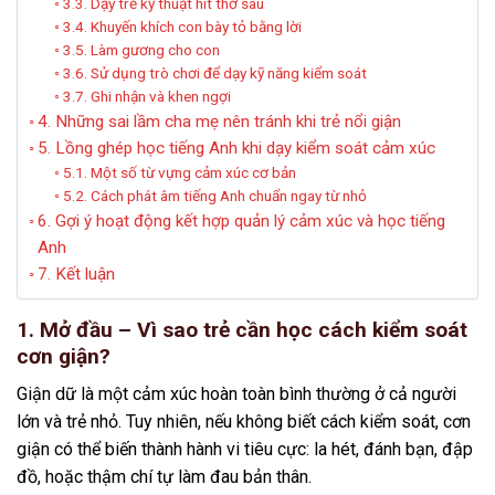
3.3. Dạy trẻ kỹ thuật hít thở sâu
3.4. Khuyến khích con bày tỏ bằng lời
3.5. Làm gương cho con
3.6. Sử dụng trò chơi để dạy kỹ năng kiểm soát
3.7. Ghi nhận và khen ngợi
4. Những sai lầm cha mẹ nên tránh khi trẻ nổi giận
5. Lồng ghép học tiếng Anh khi dạy kiểm soát cảm xúc
5.1. Một số từ vựng cảm xúc cơ bản
5.2. Cách phát âm tiếng Anh chuẩn ngay từ nhỏ
6. Gợi ý hoạt động kết hợp quản lý cảm xúc và học tiếng
Anh
7. Kết luận
1. Mở đầu – Vì sao trẻ cần học cách kiểm soát
cơn giận?
Giận dữ là một cảm xúc hoàn toàn bình thường ở cả người
lớn và trẻ nhỏ. Tuy nhiên, nếu không biết cách kiểm soát, cơn
giận có thể biến thành hành vi tiêu cực: la hét, đánh bạn, đập
đồ, hoặc thậm chí tự làm đau bản thân.