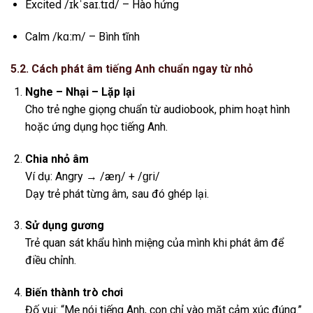
Excited /ɪkˈsaɪ.tɪd/ – Hào hứng
Calm /kɑːm/ – Bình tĩnh
5.2. Cách phát âm tiếng Anh chuẩn ngay từ nhỏ
Nghe – Nhại – Lặp lại
Cho trẻ nghe giọng chuẩn từ audiobook, phim hoạt hình
hoặc ứng dụng học tiếng Anh.
Chia nhỏ âm
Ví dụ: Angry → /æŋ/ + /ɡri/
Dạy trẻ phát từng âm, sau đó ghép lại.
Sử dụng gương
Trẻ quan sát khẩu hình miệng của mình khi phát âm để
điều chỉnh.
Biến thành trò chơi
Đố vui: “Mẹ nói tiếng Anh, con chỉ vào mặt cảm xúc đúng.”