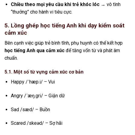
Chiều theo mọi yêu cầu khi trẻ khóc lóc
→ vô tình
“thưởng” cho hành vi tiêu cực.
5. Lồng ghép học tiếng Anh khi dạy kiểm soát
cảm xúc
Bên cạnh việc giúp trẻ bình tĩnh, phụ huynh có thể kết hợp
học tiếng Anh qua cảm xúc
để tăng vốn từ và phát âm
chuẩn.
5.1. Một số từ vựng cảm xúc cơ bản
Happy /ˈhæp.i/ – Vui
Angry /ˈæŋ.ɡri/ – Giận dữ
Sad /sæd/ – Buồn
Scared /skeəd/ – Sợ hãi