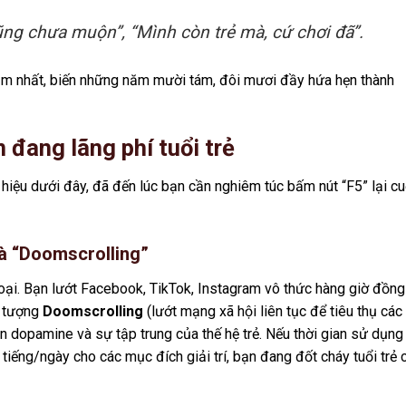
ng chưa muộn”, “Mình còn trẻ mà, cứ chơi đã”.
thầm nhất, biến những năm mười tám, đôi mươi đầy hứa hẹn thành
 đang lãng phí tuổi trẻ
 hiệu dưới đây, đã đến lúc bạn cần nghiêm túc bấm nút “F5” lại c
và “Doomscrolling”
hoại. Bạn lướt Facebook, TikTok, Instagram vô thức hàng giờ đồng
n tượng
Doomscrolling
(lướt mạng xã hội liên tục để tiêu thụ các
n dopamine và sự tập trung của thế hệ trẻ. Nếu thời gian sử dụng
iếng/ngày cho các mục đích giải trí, bạn đang đốt cháy tuổi trẻ 