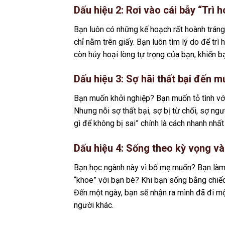
Dấu hiệu 2: Rơi vào cái bẫy “Trì h
Bạn luôn có những kế hoạch rất hoành tráng:
chỉ nằm trên giấy. Bạn luôn tìm lý do để trì
còn hủy hoại lòng tự trọng của bạn, khiến bạ
Dấu hiệu 3: Sợ hãi thất bại đến
Bạn muốn khởi nghiệp? Bạn muốn tỏ tình với
Nhưng nỗi sợ thất bại, sợ bị từ chối, sợ ng
gì để không bị sai” chính là cách nhanh nhất 
Dấu hiệu 4: Sống theo kỳ vọng và
Bạn học ngành này vì bố mẹ muốn? Bạn làm 
“khoe” với bạn bè? Khi bạn sống bằng chiế
Đến một ngày, bạn sẽ nhận ra mình đã đi m
người khác.