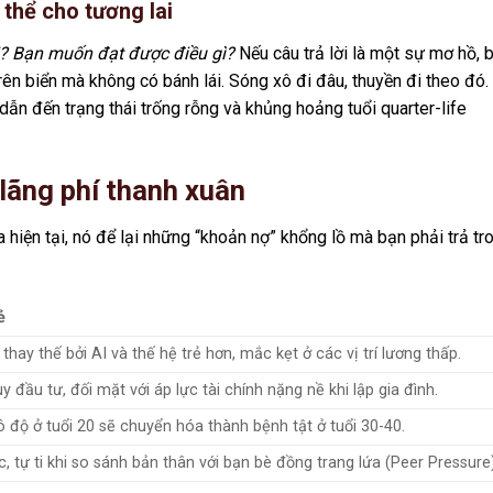
 thể cho tương lai
i? Bạn muốn đạt được điều gì?
Nếu câu trả lời là một sự mơ hồ, 
ên biển mà không có bánh lái. Sóng xô đi đâu, thuyền đi theo đó.
ẫn đến trạng thái trống rỗng và khủng hoảng tuổi quarter-life
c lãng phí thanh xuân
a hiện tại, nó để lại những “khoản nợ” khổng lồ mà bạn phải trả tr
ẻ
hay thế bởi AI và thế hệ trẻ hơn, mắc kẹt ở các vị trí lương thấp.
y đầu tư, đối mặt với áp lực tài chính nặng nề khi lập gia đình.
 độ ở tuổi 20 sẽ chuyển hóa thành bệnh tật ở tuổi 30-40.
, tự ti khi so sánh bản thân với bạn bè đồng trang lứa (Peer Pressure)