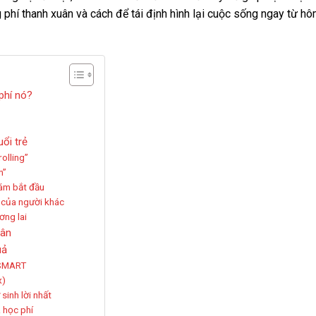
 phí thanh xuân và cách để tái định hình lại cuộc sống ngay từ h
 phí nó?
ổi trẻ
olling”
n”
dám bắt đầu
n của người khác
ơng lai
uân
uả
 SMART
x)
sinh lời nhất
 học phí