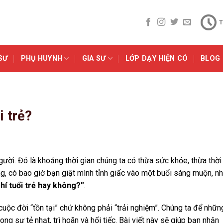
T
SƯ
PHỤ HUYNH
GIA SƯ
LỚP DẠY HIỆN CÓ
BLOG
i trẻ?
người. Đó là khoảng thời gian chúng ta có thừa sức khỏe, thừa thời
g, có bao giờ bạn giật mình tỉnh giấc vào một buổi sáng muộn, nh
hí tuổi trẻ hay không?”
.
uộc đời “tồn tại” chứ không phải “trải nghiệm”. Chúng ta để nhữn
ong sự tẻ nhạt, trì hoãn và hối tiếc. Bài viết này sẽ giúp bạn nhận