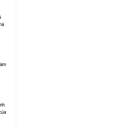
ả
 mà
 làm
n
nh.
của