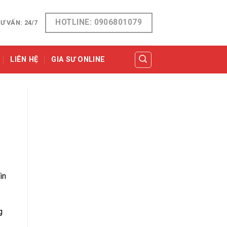
HOTLINE: 0906801079
Ư VẤN: 24/7
LIÊN HỆ
GIA SƯ ONLINE
ìn
g