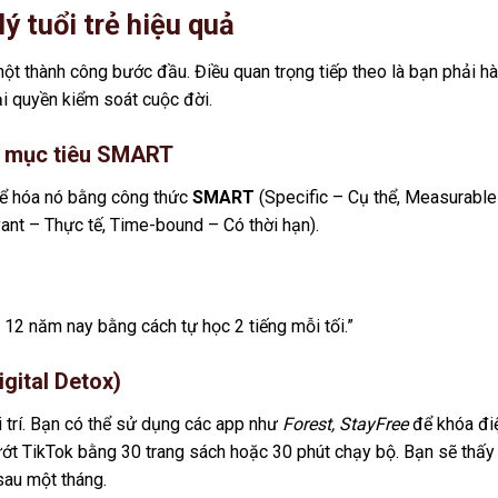
ý tuổi trẻ hiệu quả
một thành công bước đầu. Điều quan trọng tiếp theo là bạn phải h
ại quyền kiểm soát cuộc đời.
ập mục tiêu SMART
thể hóa nó bằng công thức
SMART
(Specific – Cụ thể, Measurable
ant – Thực tế, Time-bound – Có thời hạn).
 12 năm nay bằng cách tự học 2 tiếng mỗi tối.”
igital Detox)
i trí. Bạn có thể sử dụng các app như
Forest, StayFree
để khóa đi
 lướt TikTok bằng 30 trang sách hoặc 30 phút chạy bộ. Bạn sẽ thấy
sau một tháng.