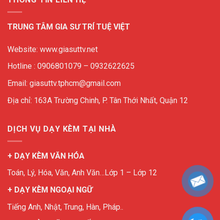
TRUNG TÂM GIA SƯ TRÍ TUỆ VIỆT
Website: www.giasuttv.net
Hotline : 0906801079 – 0932622625
Email: giasuttv.tphcm@gmail.com
Địa chỉ: 163A Trường Chinh, P. Tân Thới Nhất, Quận 12
DỊCH VỤ DẠY KÈM TẠI NHÀ
+ DẠY KÈM VĂN HÓA
Toán, Lý, Hóa, Văn, Anh Văn…Lớp 1 – Lớp 12
+ DẠY KÈM NGOẠI NGỮ
Tiếng Anh, Nhật, Trung, Hàn, Pháp..