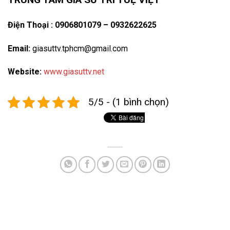
Điện Thoại : 0906801079 – 0932622625
Email:
giasuttv.tphcm@gmail.com
Website:
www.giasuttv.net
5/5 - (1 bình chọn)