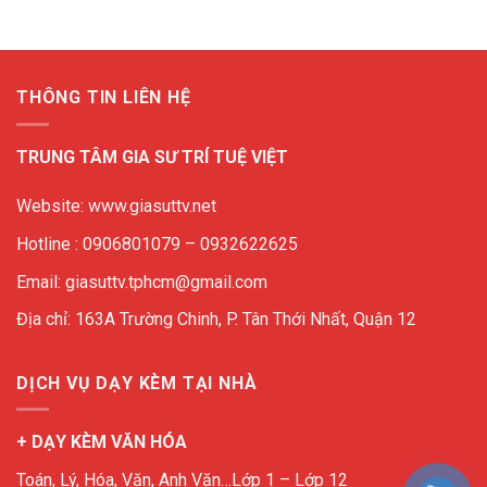
THÔNG TIN LIÊN HỆ
TRUNG TÂM GIA SƯ TRÍ TUỆ VIỆT
Website: www.giasuttv.net
Hotline : 0906801079 – 0932622625
Email: giasuttv.tphcm@gmail.com
Địa chỉ: 163A Trường Chinh, P. Tân Thới Nhất, Quận 12
DỊCH VỤ DẠY KÈM TẠI NHÀ
+ DẠY KÈM VĂN HÓA
Toán, Lý, Hóa, Văn, Anh Văn…Lớp 1 – Lớp 12