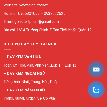
Website: www.giasuttv.net
Hotline : 0906801079 – 0932622625
Email: giasuttv.tphcm@gmail.com
Địa chỉ: 163A Trường Chinh, P. Tân Thới Nhất, Quận 12
DỊCH VỤ DẠY KÈM TẠI NHÀ
+ DẠY KÈM VĂN HÓA
Toán, Lý, Hóa, Văn, Anh Văn…Lớp 1 – Lớp 12
+ DẠY KÈM NGOẠI NGỮ
Tiếng Anh, Nhật, Trung, Hàn, Pháp..
+ DẠY KÈM NĂNG KHIẾU
Piano, Guitar, Organ, Vẽ, Cờ Vua…