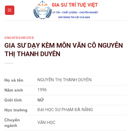
Skip
to
content
UNCATEGORIZED
GIA SƯ DẠY KÈM MÔN VĂN CÔ NGUYỄN
THỊ THANH DUYÊN
NGUYỄN THỊ THANH DUYÊN
Họ và tên
1996
Năm sinh
Giới tính
NỮ
ĐẠI HỌC SƯ PHẠM ĐÀ NẴNG
Học trường
Chuyên
VĂN HỌC
ngành