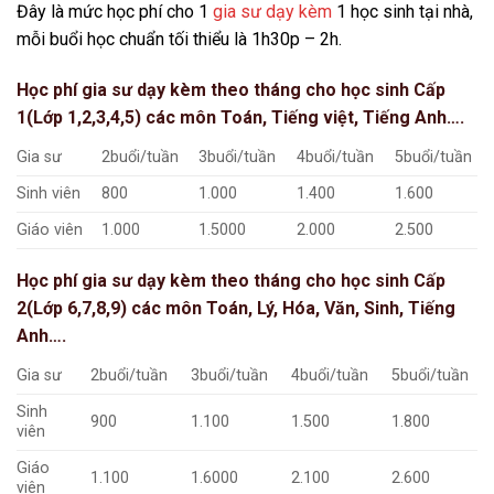
Đây là mức học phí cho 1
gia sư dạy kèm
1 học sinh tại nhà,
mỗi buổi học chuẩn tối thiểu là 1h30p – 2h.
Học phí gia sư dạy kèm theo tháng cho học sinh Cấp
1(Lớp 1,2,3,4,5) các môn Toán, Tiếng việt, Tiếng Anh….
Gia sư
2buổi/tuần
3buổi/tuần
4buổi/tuần
5buổi/tuần
Sinh viên
800
1.000
1.400
1.600
Giáo viên
1.000
1.5000
2.000
2.500
Học phí gia sư dạy kèm theo tháng cho học sinh Cấp
2(Lớp 6,7,8,9) các môn Toán, Lý, Hóa, Văn, Sinh, Tiếng
Anh….
Gia sư
2buổi/tuần
3buổi/tuần
4buổi/tuần
5buổi/tuần
Sinh
900
1.100
1.500
1.800
viên
Giáo
1.100
1.6000
2.100
2.600
viên