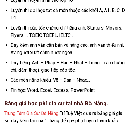
Luyện thi tuyển sinh vào lớp 10
Luyện thi đại học tất cả môn thuộc các khối A, A1, B, C, D,
D1………………….
Luyện thi cấp tốc chứng chỉ tiếng anh: Starters, Movers,
Flyers….. TOEIC TOEFL, IELTS…
Dạy kèm anh văn căn bản và nâng cao, anh văn thiếu nhi,
AV người xuất cảnh nước ngoài.
Dạy tiếng: Anh – Pháp – Hàn – Nhật – Trung… các chứng
chỉ, đàm thoại, giao tiếp cấp tốc.
Các môn năng khiếu: Vẽ – Đàn – Nhạc…
Tin học: Word, Excel, Eccess, PowerPoint…
Bảng giá học phí gia sư tại nhà Đà Nẵng.
Trung Tâm Gia Sư Đà Nẵng
Trí Tuệ Việt đưa ra bảng giá gia
sư dạy kèm tại nhà 1 tháng để quý phụ huynh tham khảo.