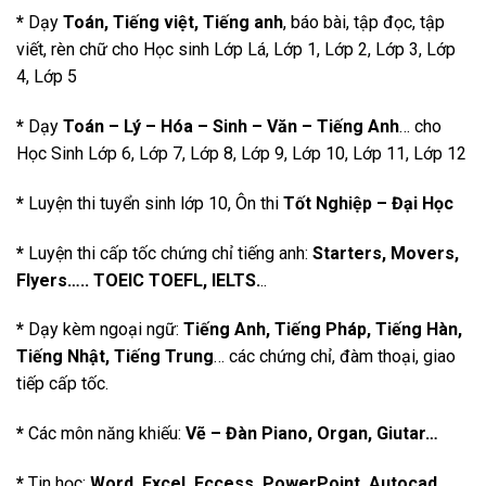
*
Dạy
Toán, Tiếng việt, Tiếng anh
, báo bài, tập đọc, tập
viết, rèn chữ cho Học sinh Lớp Lá, Lớp 1, Lớp 2, Lớp 3, Lớp
4, Lớp 5
*
Dạy
Toán – Lý – Hóa – Sinh – Văn – Tiếng Anh
… cho
Học Sinh Lớp 6, Lớp 7, Lớp 8, Lớp 9, Lớp 10, Lớp 11, Lớp 12
*
Luyện thi tuyển sinh lớp 10, Ôn thi
Tốt Nghiệp – Đại Học
*
Luyện thi cấp tốc chứng chỉ tiếng anh:
Starters, Movers,
Flyers….. TOEIC TOEFL, IELTS.
..
*
Dạy kèm ngoại ngữ:
Tiếng Anh, Tiếng Pháp, Tiếng Hàn,
Tiếng Nhật, Tiếng Trung
… các chứng chỉ, đàm thoại, giao
tiếp cấp tốc.
*
Các môn năng khiếu:
Vẽ – Đàn Piano, Organ, Giutar…
*
Tin học:
Word, Excel, Eccess, PowerPoint, Autocad…