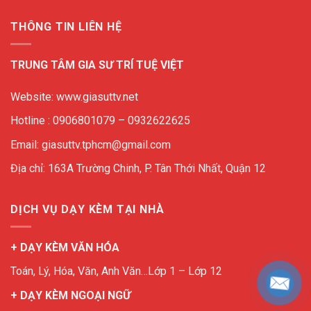
THÔNG TIN LIÊN HỆ
TRUNG TÂM GIA SƯ TRÍ TUỆ VIỆT
Website: www.giasuttv.net
Hotline : 0906801079 – 0932622625
Email: giasuttv.tphcm@gmail.com
Địa chỉ: 163A Trường Chinh, P. Tân Thới Nhất, Quận 12
DỊCH VỤ DẠY KÈM TẠI NHÀ
+ DẠY KÈM VĂN HÓA
Toán, Lý, Hóa, Văn, Anh Văn…Lớp 1 – Lớp 12
+ DẠY KÈM NGOẠI NGỮ