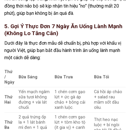
đồng thời não bộ sẽ kịp nhận tín hiệu “no” (thường mất 20
phút), giúp bạn không bị ăn quá đà.
5. Gợi Ý Thực Đơn 7 Ngày Ăn Uống Lành Mạnh
(Không Lo Tăng Cân)
Dưới đây là thực đơn mẫu dễ chuẩn bị, phù hợp với khẩu vị
người Việt, giúp bạn bắt đầu hành trình ăn uống lành mạnh
một cách dễ dàng:
Thứ
/
Bữa Sáng
Bữa Trưa
Bữa Tối
Ngày
Yến mạch ngâm
1 chén cơm gạo
Cá hồi áp chảo
Thứ
sữa tươi không
lứt + ức gà áp
+ salad rau
Hai
đường + vài lát
chảo + bông cải
mầm sốt dầu
chuối.
xanh luộc.
oliu.
2 quả trứng ốp
1 chén cơm gạo
Thịt heo nạc
Thứ
la + 1 lát bánh
lứt + tôm kho tộ
luộc + bí ngòi
Ba
mì đen + 1 quả
(ít gia vị) + canh