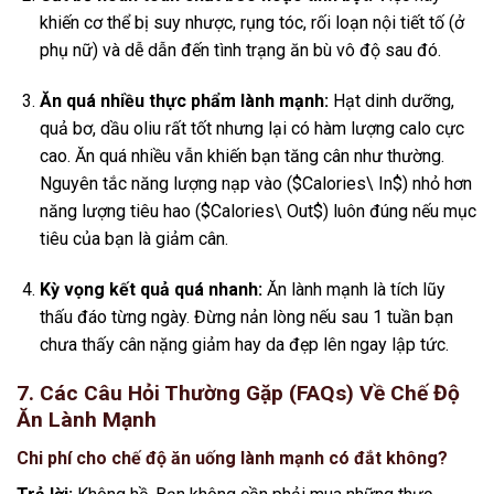
khiến cơ thể bị suy nhược, rụng tóc, rối loạn nội tiết tố (ở
phụ nữ) và dễ dẫn đến tình trạng ăn bù vô độ sau đó.
Ăn quá nhiều thực phẩm lành mạnh:
Hạt dinh dưỡng,
quả bơ, dầu oliu rất tốt nhưng lại có hàm lượng calo cực
cao. Ăn quá nhiều vẫn khiến bạn tăng cân như thường.
Nguyên tắc năng lượng nạp vào (
$Calories\ In$
) nhỏ hơn
năng lượng tiêu hao (
$Calories\ Out$
) luôn đúng nếu mục
tiêu của bạn là giảm cân.
Kỳ vọng kết quả quá nhanh:
Ăn lành mạnh là tích lũy
thấu đáo từng ngày. Đừng nản lòng nếu sau 1 tuần bạn
chưa thấy cân nặng giảm hay da đẹp lên ngay lập tức.
7. Các Câu Hỏi Thường Gặp (FAQs) Về Chế Độ
Ăn Lành Mạnh
Chi phí cho chế độ ăn uống lành mạnh có đắt không?