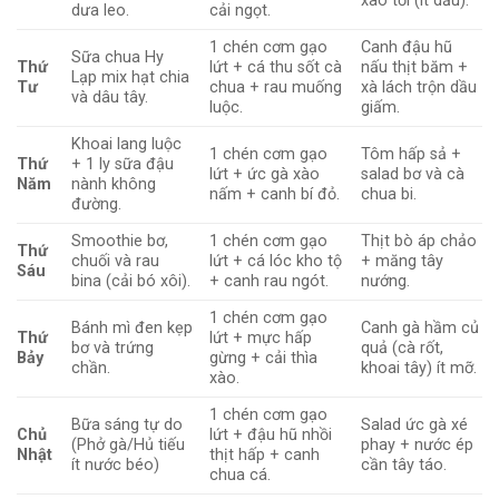
xào tỏi (ít dầu).
dưa leo.
cải ngọt.
1 chén cơm gạo
Canh đậu hũ
Sữa chua Hy
Thứ
lứt + cá thu sốt cà
nấu thịt băm +
Lạp mix hạt chia
Tư
chua + rau muống
xà lách trộn dầu
và dâu tây.
luộc.
giấm.
Khoai lang luộc
1 chén cơm gạo
Tôm hấp sả +
Thứ
+ 1 ly sữa đậu
lứt + ức gà xào
salad bơ và cà
Năm
nành không
nấm + canh bí đỏ.
chua bi.
đường.
Smoothie bơ,
1 chén cơm gạo
Thịt bò áp chảo
Thứ
chuối và rau
lứt + cá lóc kho tộ
+ măng tây
Sáu
bina (cải bó xôi).
+ canh rau ngót.
nướng.
1 chén cơm gạo
Bánh mì đen kẹp
Canh gà hầm củ
Thứ
lứt + mực hấp
bơ và trứng
quả (cà rốt,
Bảy
gừng + cải thìa
chần.
khoai tây) ít mỡ.
xào.
1 chén cơm gạo
Bữa sáng tự do
Salad ức gà xé
Chủ
lứt + đậu hũ nhồi
(Phở gà/Hủ tiếu
phay + nước ép
Nhật
thịt hấp + canh
ít nước béo)
cần tây táo.
chua cá.