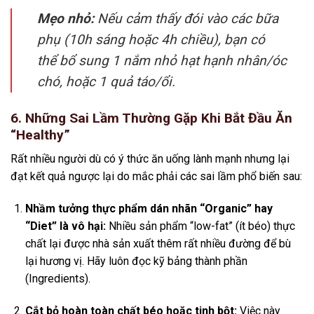
Mẹo nhỏ:
Nếu cảm thấy đói vào các bữa
phụ (10h sáng hoặc 4h chiều), bạn có
thể bổ sung 1 nắm nhỏ hạt hạnh nhân/óc
chó, hoặc 1 quả táo/ổi.
6. Những Sai Lầm Thường Gặp Khi Bắt Đầu Ăn
“Healthy”
Rất nhiều người dù có ý thức ăn uống lành mạnh nhưng lại
đạt kết quả ngược lại do mắc phải các sai lầm phổ biến sau:
Nhầm tưởng thực phẩm dán nhãn “Organic” hay
“Diet” là vô hại:
Nhiều sản phẩm “low-fat” (ít béo) thực
chất lại được nhà sản xuất thêm rất nhiều đường để bù
lại hương vị. Hãy luôn đọc kỹ bảng thành phần
(Ingredients).
Cắt bỏ hoàn toàn chất béo hoặc tinh bột:
Việc này