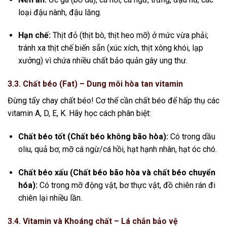
loại đậu nành, đậu lăng.
Hạn chế:
Thịt đỏ (thịt bò, thịt heo mỡ) ở mức vừa phải;
tránh xa thịt chế biến sẵn (xúc xích, thịt xông khói, lạp
xưởng) vì chứa nhiều chất bảo quản gây ung thư.
3.3. Chất béo (Fat) – Dung môi hòa tan vitamin
Đừng tẩy chay chất béo! Cơ thể cần chất béo để hấp thụ các
vitamin A, D, E, K. Hãy học cách phân biệt:
Chất béo tốt (Chất béo không bão hòa):
Có trong dầu
oliu, quả bơ, mỡ cá ngừ/cá hồi, hạt hạnh nhân, hạt óc chó.
Chất béo xấu (Chất béo bão hòa và chất béo chuyển
hóa):
Có trong mỡ động vật, bơ thực vật, đồ chiên rán đi
chiên lại nhiều lần.
3.4. Vitamin và Khoáng chất – Lá chắn bảo vệ