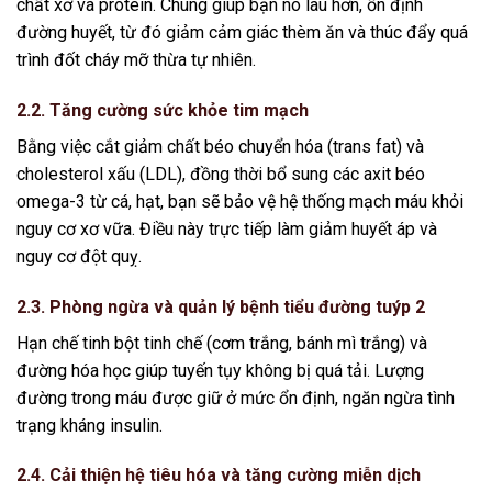
chất xơ và protein. Chúng giúp bạn no lâu hơn, ổn định
đường huyết, từ đó giảm cảm giác thèm ăn và thúc đẩy quá
trình đốt cháy mỡ thừa tự nhiên.
2.2. Tăng cường sức khỏe tim mạch
Bằng việc cắt giảm chất béo chuyển hóa (trans fat) và
cholesterol xấu (LDL), đồng thời bổ sung các axit béo
omega-3 từ cá, hạt, bạn sẽ bảo vệ hệ thống mạch máu khỏi
nguy cơ xơ vữa. Điều này trực tiếp làm giảm huyết áp và
nguy cơ đột quỵ.
2.3. Phòng ngừa và quản lý bệnh tiểu đường tuýp 2
Hạn chế tinh bột tinh chế (cơm trắng, bánh mì trắng) và
đường hóa học giúp tuyến tụy không bị quá tải. Lượng
đường trong máu được giữ ở mức ổn định, ngăn ngừa tình
trạng kháng insulin.
2.4. Cải thiện hệ tiêu hóa và tăng cường miễn dịch