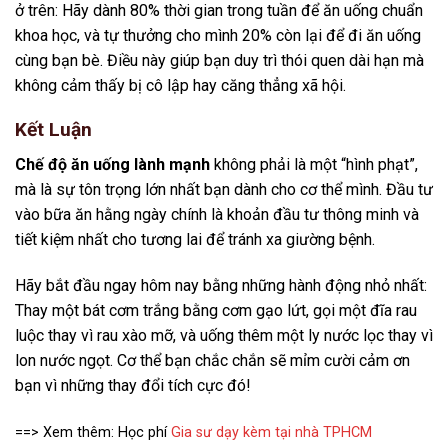
ở trên: Hãy dành 80% thời gian trong tuần để ăn uống chuẩn
khoa học, và tự thưởng cho mình 20% còn lại để đi ăn uống
cùng bạn bè. Điều này giúp bạn duy trì thói quen dài hạn mà
không cảm thấy bị cô lập hay căng thẳng xã hội.
Kết Luận
Chế độ ăn uống lành mạnh
không phải là một “hình phạt”,
mà là sự tôn trọng lớn nhất bạn dành cho cơ thể mình. Đầu tư
vào bữa ăn hằng ngày chính là khoản đầu tư thông minh và
tiết kiệm nhất cho tương lai để tránh xa giường bệnh.
Hãy bắt đầu ngay hôm nay bằng những hành động nhỏ nhất:
Thay một bát cơm trắng bằng cơm gạo lứt, gọi một đĩa rau
luộc thay vì rau xào mỡ, và uống thêm một ly nước lọc thay vì
lon nước ngọt. Cơ thể bạn chắc chắn sẽ mỉm cười cảm ơn
bạn vì những thay đổi tích cực đó!
==> Xem thêm: Học phí
Gia sư dạy kèm tại nhà TPHCM