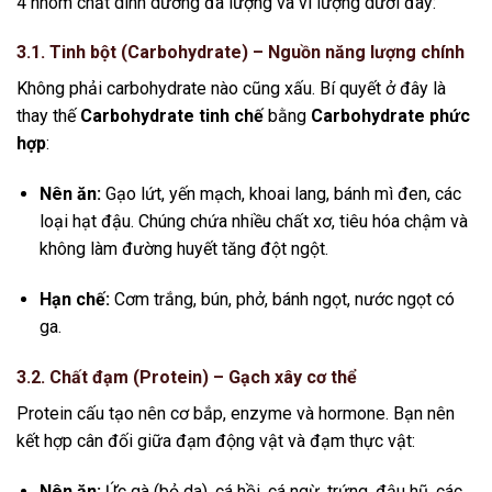
4 nhóm chất dinh dưỡng đa lượng và vi lượng dưới đây:
3.1. Tinh bột (Carbohydrate) – Nguồn năng lượng chính
Không phải carbohydrate nào cũng xấu. Bí quyết ở đây là
thay thế
Carbohydrate tinh chế
bằng
Carbohydrate phức
hợp
:
Nên ăn:
Gạo lứt, yến mạch, khoai lang, bánh mì đen, các
loại hạt đậu. Chúng chứa nhiều chất xơ, tiêu hóa chậm và
không làm đường huyết tăng đột ngột.
Hạn chế:
Cơm trắng, bún, phở, bánh ngọt, nước ngọt có
ga.
3.2. Chất đạm (Protein) – Gạch xây cơ thể
Protein cấu tạo nên cơ bắp, enzyme và hormone. Bạn nên
kết hợp cân đối giữa đạm động vật và đạm thực vật:
Nên ăn:
Ức gà (bỏ da), cá hồi, cá ngừ, trứng, đậu hũ, các