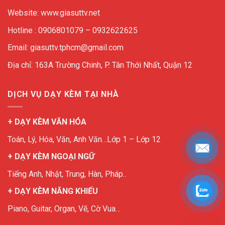
Website: www.giasuttv.net
Hotline : 0906801079 – 0932622625
Email: giasuttv.tphcm@gmail.com
Địa chỉ: 163A Trường Chinh, P. Tân Thới Nhất, Quận 12
DỊCH VỤ DẠY KÈM TẠI NHÀ
+ DẠY KÈM VĂN HÓA
Toán, Lý, Hóa, Văn, Anh Văn…Lớp 1 – Lớp 12
+ DẠY KÈM NGOẠI NGỮ
Tiếng Anh, Nhật, Trung, Hàn, Pháp..
+ DẠY KÈM NĂNG KHIẾU
Piano, Guitar, Organ, Vẽ, Cờ Vua…