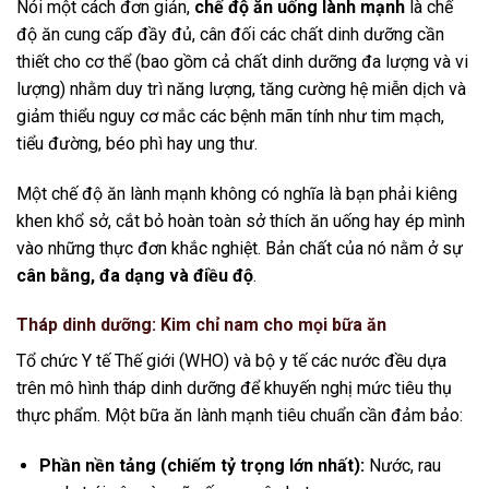
Nói một cách đơn giản,
chế độ ăn uống lành mạnh
là chế
độ ăn cung cấp đầy đủ, cân đối các chất dinh dưỡng cần
thiết cho cơ thể (bao gồm cả chất dinh dưỡng đa lượng và vi
lượng) nhằm duy trì năng lượng, tăng cường hệ miễn dịch và
giảm thiểu nguy cơ mắc các bệnh mãn tính như tim mạch,
tiểu đường, béo phì hay ung thư.
Một chế độ ăn lành mạnh không có nghĩa là bạn phải kiêng
khen khổ sở, cắt bỏ hoàn toàn sở thích ăn uống hay ép mình
vào những thực đơn khắc nghiệt. Bản chất của nó nằm ở sự
cân bằng, đa dạng và điều độ
.
Tháp dinh dưỡng: Kim chỉ nam cho mọi bữa ăn
Tổ chức Y tế Thế giới (WHO) và bộ y tế các nước đều dựa
trên mô hình tháp dinh dưỡng để khuyến nghị mức tiêu thụ
thực phẩm. Một bữa ăn lành mạnh tiêu chuẩn cần đảm bảo:
Phần nền tảng (chiếm tỷ trọng lớn nhất):
Nước, rau