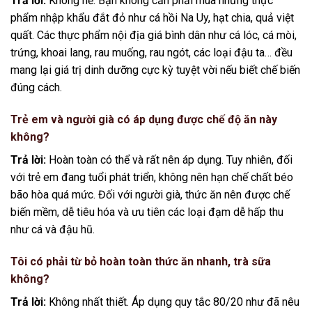
Trả lời:
Không hề. Bạn không cần phải mua những thực
phẩm nhập khẩu đắt đỏ như cá hồi Na Uy, hạt chia, quả việt
quất. Các thực phẩm nội địa giá bình dân như cá lóc, cá mòi,
trứng, khoai lang, rau muống, rau ngót, các loại đậu ta… đều
mang lại giá trị dinh dưỡng cực kỳ tuyệt vời nếu biết chế biến
đúng cách.
Trẻ em và người già có áp dụng được chế độ ăn này
không?
Trả lời:
Hoàn toàn có thể và rất nên áp dụng. Tuy nhiên, đối
với trẻ em đang tuổi phát triển, không nên hạn chế chất béo
bão hòa quá mức. Đối với người già, thức ăn nên được chế
biến mềm, dễ tiêu hóa và ưu tiên các loại đạm dễ hấp thu
như cá và đậu hũ.
Tôi có phải từ bỏ hoàn toàn thức ăn nhanh, trà sữa
không?
Trả lời:
Không nhất thiết. Áp dụng quy tắc 80/20 như đã nêu