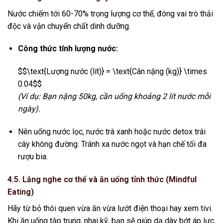
Nước chiếm tới 60-70% trọng lượng cơ thể, đóng vai trò thải
độc và vận chuyển chất dinh dưỡng.
Công thức tính lượng nước:
$$\text{Lượng nước (lít)} = \text{Cân nặng (kg)} \times
0.04$$
(Ví dụ: Bạn nặng 50kg, cần uống khoảng 2 lít nước mỗi
ngày).
Nên uống nước lọc, nước trà xanh hoặc nước detox trái
cây không đường. Tránh xa nước ngọt và hạn chế tối đa
rượu bia.
4.5. Lắng nghe cơ thể và ăn uống tỉnh thức (Mindful
Eating)
Hãy từ bỏ thói quen vừa ăn vừa lướt điện thoại hay xem tivi.
Khi ăn uống tập trung, nhai kỹ, bạn sẽ giúp dạ dày bớt áp lực,