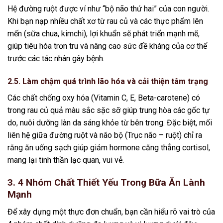
Hệ đường ruột được ví như “bộ não thứ hai” của con người.
Khi bạn nạp nhiều chất xơ từ rau củ và các thực phẩm lên
mến (sữa chua, kimchi), lợi khuẩn sẽ phát triển mạnh mẽ,
giúp tiêu hóa trơn tru và nâng cao sức đề kháng của cơ thể
trước các tác nhân gây bệnh.
2.5. Làm chậm quá trình lão hóa và cải thiện tâm trạng
Các chất chống oxy hóa (Vitamin C, E, Beta-carotene) có
trong rau củ quả màu sắc sặc sỡ giúp trung hòa các gốc tự
do, nuôi dưỡng làn da sáng khỏe từ bên trong. Đặc biệt, mối
liên hệ giữa đường ruột và não bộ (Trục não – ruột) chỉ ra
rằng ăn uống sạch giúp giảm hormone căng thẳng cortisol,
mang lại tinh thần lạc quan, vui vẻ.
3. 4 Nhóm Chất Thiết Yếu Trong Bữa Ăn Lành
Mạnh
Để xây dựng một thực đơn chuẩn, bạn cần hiểu rõ vai trò của