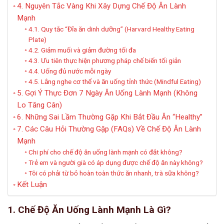
4. Nguyên Tắc Vàng Khi Xây Dựng Chế Độ Ăn Lành
Mạnh
4.1. Quy tắc “Đĩa ăn dinh dưỡng” (Harvard Healthy Eating
Plate)
4.2. Giảm muối và giảm đường tối đa
4.3. Ưu tiên thực hiện phương pháp chế biến tối giản
4.4. Uống đủ nước mỗi ngày
4.5. Lắng nghe cơ thể và ăn uống tỉnh thức (Mindful Eating)
5. Gợi Ý Thực Đơn 7 Ngày Ăn Uống Lành Mạnh (Không
Lo Tăng Cân)
6. Những Sai Lầm Thường Gặp Khi Bắt Đầu Ăn “Healthy”
7. Các Câu Hỏi Thường Gặp (FAQs) Về Chế Độ Ăn Lành
Mạnh
Chi phí cho chế độ ăn uống lành mạnh có đắt không?
Trẻ em và người già có áp dụng được chế độ ăn này không?
Tôi có phải từ bỏ hoàn toàn thức ăn nhanh, trà sữa không?
Kết Luận
1. Chế Độ Ăn Uống Lành Mạnh Là Gì?