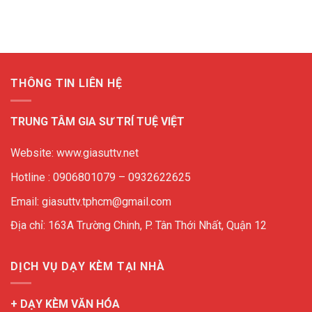
THÔNG TIN LIÊN HỆ
TRUNG TÂM GIA SƯ TRÍ TUỆ VIỆT
Website: www.giasuttv.net
Hotline : 0906801079 – 0932622625
Email: giasuttv.tphcm@gmail.com
Địa chỉ: 163A Trường Chinh, P. Tân Thới Nhất, Quận 12
DỊCH VỤ DẠY KÈM TẠI NHÀ
+ DẠY KÈM VĂN HÓA