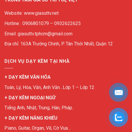
Website: www.giasuttv.net
Hotline : 0906801079 – 0932622625
Email: giasuttv.tphcm@gmail.com
Địa chỉ: 163A Trường Chinh, P. Tân Thới Nhất, Quận 12
DỊCH VỤ DẠY KÈM TẠI NHÀ
+ DẠY KÈM VĂN HÓA
Toán, Lý, Hóa, Văn, Anh Văn…Lớp 1 – Lớp 12
+ DẠY KÈM NGOẠI NGỮ
Tiếng Anh, Nhật, Trung, Hàn, Pháp..
+ DẠY KÈM NĂNG KHIẾU
Piano, Guitar, Organ, Vẽ, Cờ Vua…