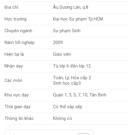
Địa chỉ
Âu Dương Lân, q.8
Học trường
Đại học Sư phạm Tp.HCM
Chuyên ngành
Sư phạm Sinh
Năm tốt nghiệp
2009
Hiện tại là
Giáo viên
Nhận dạy
Từ lớp 6 đến lớp 12
Toán, Lý, Hóa cấp 2
Các môn
Sinh học cấp3
Khu vực dạy
Quận 1, 3, 5, 7, 10, Tân Bình
Thơi gian dạy
Có thể sắp xếp
Thông tin khác
Không có