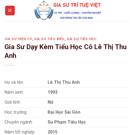
Skip
to
content
GIA SƯ HIỆN CÓ
,
GIA SƯ TIÊU BIỂU
,
GIA SƯ TIỂU HỌC
Gia Sư Dạy Kèm Tiểu Học Cô Lê Thị Thu
Anh
Họ và tên
Lê Thị Thu Anh
Năm sinh
1993
Giới tính
Nữ
Học trường
Đại Học Sài Gòn
Chuyên ngành
Sư Phạm Tiểu Học
Năm tốt nghiệp
2015