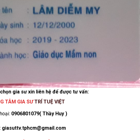
họn gia sư xin liên hệ để được tư vấn:
G TÂM GIA SƯ
TRÍ TUỆ VIỆT
hoại:
0906801079( Thầy Huy )
: giasuttv.tphcm@gmail.com