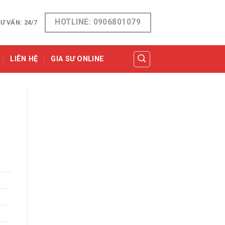
HOTLINE: 0906801079
Ư VẤN: 24/7
LIÊN HỆ
GIA SƯ ONLINE