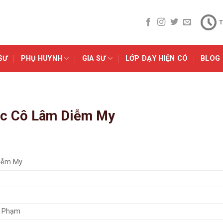
T
SƯ
PHỤ HUYNH
GIA SƯ
LỚP DẠY HIỆN CÓ
BLOG
ọc Cô Lâm Diễm My
iễm My
 Phạm