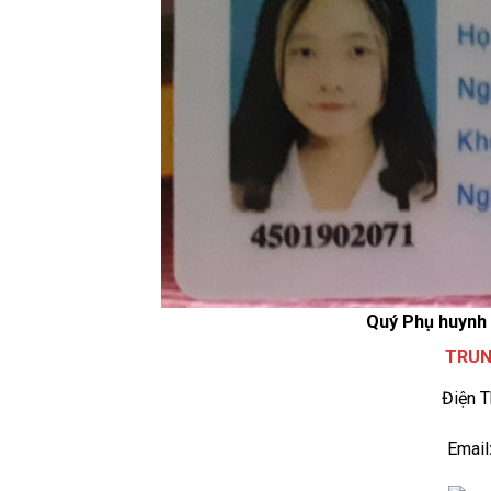
Quý Phụ huynh c
TRUN
Điện T
Email