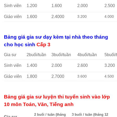
Sinh viên
1.200
1.600
2.000
2.500
Giáo viên
1.600
2.4000
3.200
4.000
Bảng giá gia sư dạy kèm tại nhà theo tháng
cho học sinh
Cấp 3
Gia sư
2buổi/tuần
3buổi/tuần
4buổi/tuần
5buổi/
Sinh viên
1.400
2.000
2.600
3.200
Giáo viên
1.800
2.7000
3.600
4.500
Bảng giá gia sư luyện thi tuyển sinh vào lớp
10 môn Toán, Văn, Tiếng anh
2 buổi / tuần (tháng
3 buổi / tuần (tháng 12
Gia sư