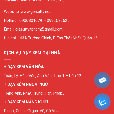
Website: www.giasuttv.net
Hotline : 0906801079 – 0932622625
Email: giasuttv.tphcm@gmail.com
Địa chỉ: 163A Trường Chinh, P. Tân Thới Nhất, Quận 12
DỊCH VỤ DẠY KÈM TẠI NHÀ
+ DẠY KÈM VĂN HÓA
Toán, Lý, Hóa, Văn, Anh Văn…Lớp 1 – Lớp 12
+ DẠY KÈM NGOẠI NGỮ
Tiếng Anh, Nhật, Trung, Hàn, Pháp..
+ DẠY KÈM NĂNG KHIẾU
Piano, Guitar, Organ, Vẽ, Cờ Vua…