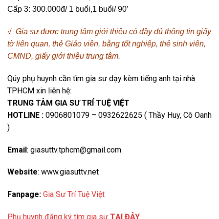
Cấp 3: 300.000đ/ 1 buổi,1 buổi/ 90′
√ Gia sư được trung tâm giới thiệu có đầy đủ thông tin giấy
tờ liên quan, thẻ Giáo viên, bằng tốt nghiệp, thẻ sinh viên,
CMND, giấy giới thiệu trung tâm.
Qúy phụ huynh cần tìm gia sư dạy kèm tiếng anh tại nhà
TPHCM xin liên hệ:
TRUNG TÂM GIA SƯ TRÍ TUỆ VIỆT
HOTLINE :
0906801079 – 0932622625 ( Thầy Huy, Cô Oanh
)
Email
: giasuttv.tphcm@gmail.com
Website
: www.giasuttv.net
Fanpage:
Gia Sư Trí Tuệ Việt
Phụ huynh đăng ký tìm gia sư
TẠI ĐÂY