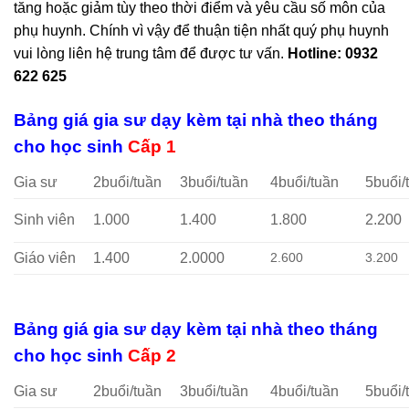
tăng hoặc giảm tùy theo thời điểm và yêu cầu số môn của
phụ huynh. Chính vì vậy để thuận tiện nhất quý phụ huynh
vui lòng liên hệ trung tâm để được tư vấn.
Hotline: 0932
622 625
Bảng giá gia sư dạy kèm tại nhà theo tháng
cho học sinh
Cấp 1
Gia sư
2buổi/tuần
3buổi/tuần
4buổi/tuần
5buổi/
Sinh viên
1.000
1.400
1.800
2.200
Giáo viên
1.400
2.0000
2.600
3.200
Bảng giá gia sư dạy kèm tại nhà theo tháng
cho học sinh
Cấp 2
Gia sư
2buổi/tuần
3buổi/tuần
4buổi/tuần
5buổi/