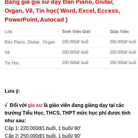
Bảng giá gia sư dạy Đàn Piano, Giutar,
Organ, Vẽ, Tin học( Word, Excel, Eccess,
PowerPoint, Autocad )
Lớp
Sinh Viên Giỏi
Giáo Viên
Đàn Piano, Giutar, Organ
200.000đ/ buổi
250.000đ/ buổi
Vẽ
200.000đ/ buổi
250.000đ/ buổi
Tin Học
200.000đ/ buổi
250.000đ/ buổi
Lưu ý:
√ Đối với
gia sư
là giáo viên đang giảng dạy tại các
trường
Tiểu Học, THCS, THPT mức học phí được tính
như sau:
Cấp 1: 220.000đ/1 buổi, 1 buổi/ 90′
Cấp 2: 250.000đ/1 buổi, 1 buổi/ 90′