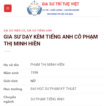
Skip
to
content
GIA SƯ HIỆN CÓ
,
GIA SƯ TIẾNG ANH
GIA SƯ DẠY KÈM TIẾNG ANH CÔ PHẠM
THỊ MINH HIỀN
PHẠM THỊ MINH HIỀN
Họ và tên
1998
Năm sinh
Giới tính
NỮ
ĐẠI HỌC SƯ PHẠM KỸ THUẬT
Học trường
Chuyên
SƯ PHẠM TIẾNG ANH
ngành