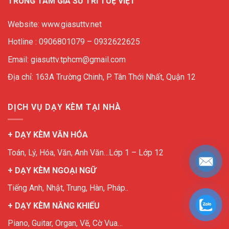
TRUNG TÂM GIA SƯ TRÍ TUỆ VIỆT
Website: www.giasuttv.net
Hotline : 0906801079 – 0932622625
Email: giasuttv.tphcm@gmail.com
Địa chỉ: 163A Trường Chinh, P. Tân Thới Nhất, Quận 12
DỊCH VỤ DẠY KÈM TẠI NHÀ
+ DẠY KÈM VĂN HÓA
Toán, Lý, Hóa, Văn, Anh Văn…Lớp 1 – Lớp 12
+ DẠY KÈM NGOẠI NGỮ
Tiếng Anh, Nhật, Trung, Hàn, Pháp..
+ DẠY KÈM NĂNG KHIẾU
Piano, Guitar, Organ, Vẽ, Cờ Vua…