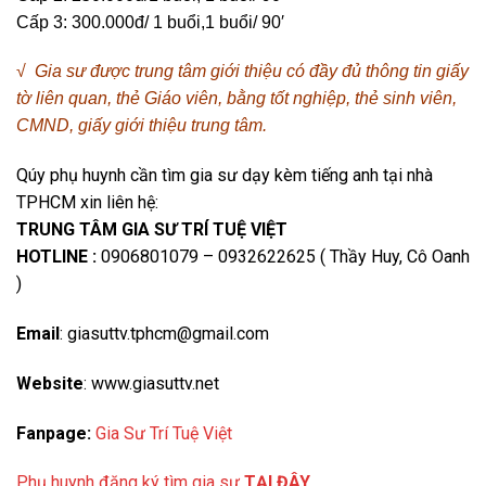
Cấp 3: 300.000đ/ 1 buổi,1 buổi/ 90′
√ Gia sư được trung tâm giới thiệu có đầy đủ thông tin giấy
tờ liên quan, thẻ Giáo viên, bằng tốt nghiệp, thẻ sinh viên,
CMND, giấy giới thiệu trung tâm.
Qúy phụ huynh cần tìm gia sư dạy kèm tiếng anh tại nhà
TPHCM xin liên hệ:
TRUNG TÂM GIA SƯ TRÍ TUỆ VIỆT
HOTLINE :
0906801079 – 0932622625 ( Thầy Huy, Cô Oanh
)
Email
: giasuttv.tphcm@gmail.com
Website
: www.giasuttv.net
Fanpage:
Gia Sư Trí Tuệ Việt
Phụ huynh đăng ký tìm gia sư
TẠI ĐÂY