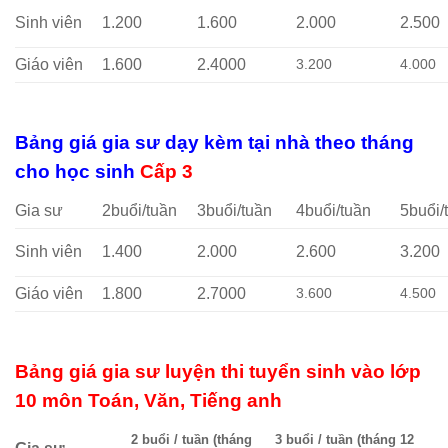
Sinh viên
1.200
1.600
2.000
2.500
Giáo viên
1.600
2.4000
3.200
4.000
Bảng giá gia sư dạy kèm tại nhà theo tháng
cho học sinh
Cấp 3
Gia sư
2buổi/tuần
3buổi/tuần
4buổi/tuần
5buổi/
Sinh viên
1.400
2.000
2.600
3.200
Giáo viên
1.800
2.7000
3.600
4.500
Bảng giá gia sư luyện thi tuyển sinh vào lớp
10 môn Toán, Văn, Tiếng anh
2 buổi / tuần (tháng
3 buổi / tuần (tháng 12