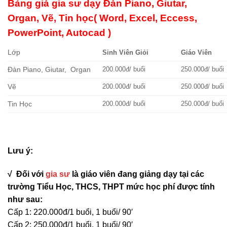
Bảng giá gia sư dạy Đàn Piano, Giutar,
Organ, Vẽ, Tin học( Word, Excel, Eccess,
PowerPoint, Autocad )
Lớp
Sinh Viên Giỏi
Giáo Viên
Đàn Piano, Giutar, Organ
200.000đ/ buổi
250.000đ/ buổi
Vẽ
200.000đ/ buổi
250.000đ/ buổi
Tin Học
200.000đ/ buổi
250.000đ/ buổi
Lưu ý:
√ Đối với
gia sư
là giáo viên đang giảng dạy tại các
trường
Tiểu Học, THCS, THPT mức học phí được tính
như sau:
Cấp 1: 220.000đ/1 buổi, 1 buổi/ 90′
Cấp 2: 250.000đ/1 buổi, 1 buổi/ 90′