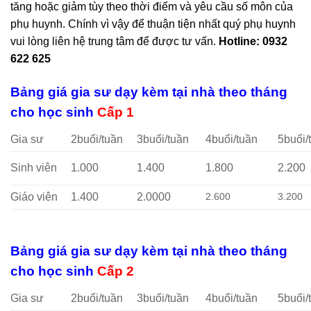
tăng hoặc giảm tùy theo thời điểm và yêu cầu số môn của
phụ huynh. Chính vì vậy để thuận tiện nhất quý phụ huynh
vui lòng liên hệ trung tâm để được tư vấn.
Hotline: 0932
622 625
Bảng giá gia sư dạy kèm tại nhà theo tháng
cho học sinh
Cấp 1
Gia sư
2buổi/tuần
3buổi/tuần
4buổi/tuần
5buổi/
Sinh viên
1.000
1.400
1.800
2.200
Giáo viên
1.400
2.0000
2.600
3.200
Bảng giá gia sư dạy kèm tại nhà theo tháng
cho học sinh
Cấp 2
Gia sư
2buổi/tuần
3buổi/tuần
4buổi/tuần
5buổi/