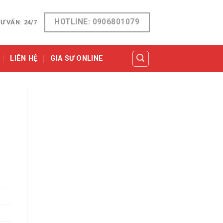
HOTLINE: 0906801079
Ư VẤN: 24/7
LIÊN HỆ
GIA SƯ ONLINE