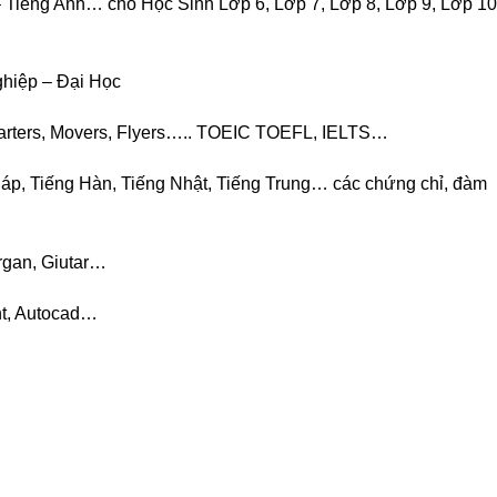
– Tiếng Anh… cho Học Sinh Lớp 6, Lớp 7, Lớp 8, Lớp 9, Lớp 10
Nghiệp – Đại Học
 Starters, Movers, Flyers….. TOEIC TOEFL, IELTS…
háp, Tiếng Hàn, Tiếng Nhật, Tiếng Trung… các chứng chỉ, đàm
rgan, Giutar…
nt, Autocad…