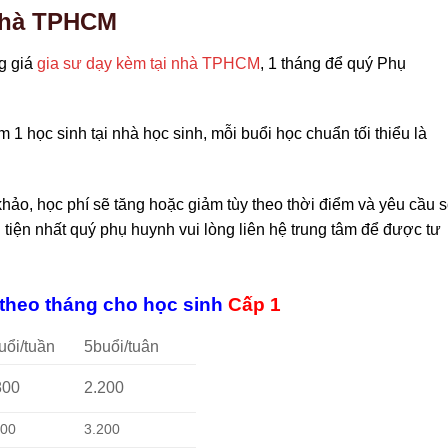
 nhà TPHCM
g giá
gia sư dạy kèm tại nhà TPHCM
, 1 tháng để quý Phụ
1 học sinh tại nhà học sinh, mỗi buổi học chuẩn tối thiểu là
khảo, học phí sẽ tăng hoặc giảm tùy theo thời điểm và yêu cầu 
tiện nhất quý phụ huynh vui lòng liên hệ trung tâm để được tư
 theo tháng cho học sinh
Cấp 1
uổi/tuần
5buổi/tuân
800
2.200
600
3.200