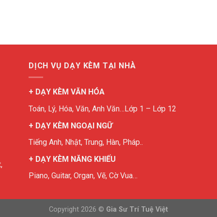
DỊCH VỤ DẠY KÈM TẠI NHÀ
+ DẠY KÈM VĂN HÓA
Toán, Lý, Hóa, Văn, Anh Văn…Lớp 1 – Lớp 12
+ DẠY KÈM NGOẠI NGỮ
Tiếng Anh, Nhật, Trung, Hàn, Pháp..
+ DẠY KÈM NĂNG KHIẾU
,
Piano, Guitar, Organ, Vẽ, Cờ Vua…
Copyright 2026 ©
Gia Sư Trí Tuệ Việt