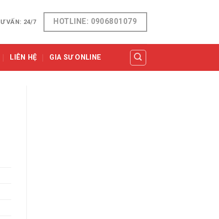
HOTLINE: 0906801079
Ư VẤN: 24/7
LIÊN HỆ
GIA SƯ ONLINE