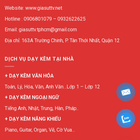
Website: www.giasuttv.net
Hotline : 0906801079 – 0932622625
Email: giasuttv.tphcm@gmail.com
Địa chỉ: 163A Trường Chinh, P. Tân Thới Nhất, Quận 12
DỊCH VỤ DẠY KÈM TẠI NHÀ
+ DẠY KÈM VĂN HÓA
Toán, Lý, Hóa, Văn, Anh Văn…Lớp 1 – Lớp 12
+ DẠY KÈM NGOẠI NGỮ
Tiếng Anh, Nhật, Trung, Hàn, Pháp..
+ DẠY KÈM NĂNG KHIẾU
Piano, Guitar, Organ, Vẽ, Cờ Vua…