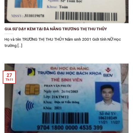
GIA SƯ DẠY KÈM TẠI ĐÀ NẴNG TRƯƠNG THỊ THU THỦY
Họ và tên TRƯƠNG THỊ THU THỦY Năm sinh 2001 Giới tính NỮ Học
trường [...]
27
Th11