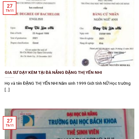
27
Th11
GIA SƯ DẠY KÈM TẠI ĐÀ NẴNG ĐẶNG THỊ YẾN NHI
Họ và tên ĐẶNG THỊ YẾN NHI Năm sinh 1999 Giới tính NỮ Học trường
[...]
27
Th11