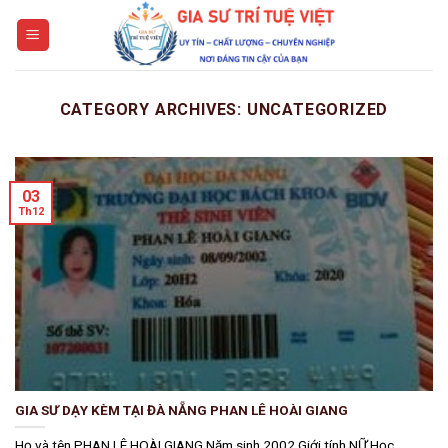
Skip
to
content
CATEGORY ARCHIVES:
UNCATEGORIZED
03
Th12
GIA SƯ DẠY KÈM TẠI ĐÀ NẴNG PHAN LÊ HOÀI GIANG
Họ và tên PHAN LÊ HOÀI GIANG Năm sinh 2002 Giới tính NỮ Học