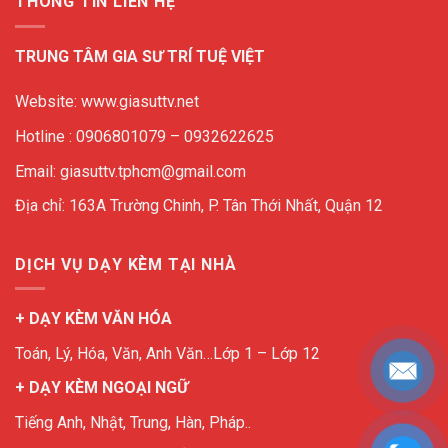
THÔNG TIN LIÊN HỆ
TRUNG TÂM GIA SƯ TRÍ TUỆ VIỆT
Website: www.giasuttv.net
Hotline : 0906801079 – 0932622625
Email: giasuttv.tphcm@gmail.com
Địa chỉ: 163A Trường Chinh, P. Tân Thới Nhất, Quận 12
DỊCH VỤ DẠY KÈM TẠI NHÀ
+ DẠY KÈM VĂN HÓA
Toán, Lý, Hóa, Văn, Anh Văn…Lớp 1 – Lớp 12
+ DẠY KÈM NGOẠI NGỮ
Tiếng Anh, Nhật, Trung, Hàn, Pháp..