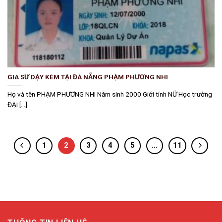
GIA SƯ DẠY KÈM TẠI ĐÀ NẴNG PHẠM PHƯƠNG NHI
Họ và tên PHẠM PHƯƠNG NHI Năm sinh 2000 Giới tính NỮ Học trường
ĐẠI [...]
1
2
3
4
5
…
11