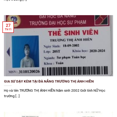
27
Th11
GIA SƯ DẠY KÈM TẠI ĐÀ NẴNG TRƯƠNG THỊ ÁNH HIỀN
Họ và tên TRƯƠNG THỊ ÁNH HIỀN Năm sinh 2002 Giới tính NỮ Học
trường [...]