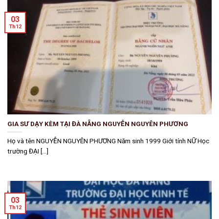
03
Th12
GIA SƯ DẠY KÈM TẠI ĐÀ NẴNG NGUYỄN NGUYÊN PHƯƠNG
Họ và tên NGUYỄN NGUYÊN PHƯƠNG Năm sinh 1999 Giới tính NỮ Học
trường ĐẠI [...]
03
Th12