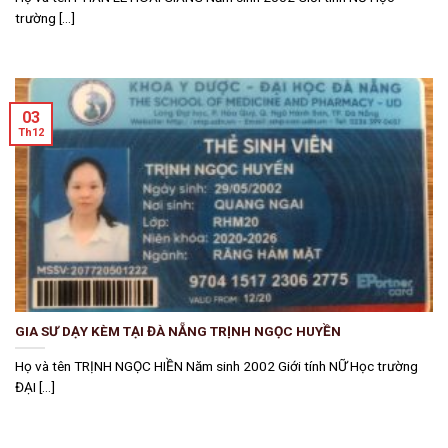
trường [...]
03
Th12
GIA SƯ DẠY KÈM TẠI ĐÀ NẴNG TRỊNH NGỌC HUYỀN
Họ và tên TRỊNH NGỌC HIỀN Năm sinh 2002 Giới tính NỮ Học trường
ĐẠI [...]