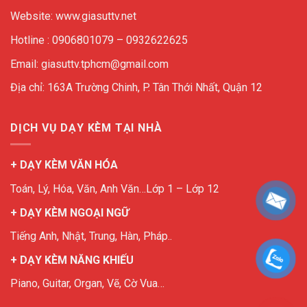
Website: www.giasuttv.net
Hotline : 0906801079 – 0932622625
Email: giasuttv.tphcm@gmail.com
Địa chỉ: 163A Trường Chinh, P. Tân Thới Nhất, Quận 12
DỊCH VỤ DẠY KÈM TẠI NHÀ
+ DẠY KÈM VĂN HÓA
Toán, Lý, Hóa, Văn, Anh Văn…Lớp 1 – Lớp 12
+ DẠY KÈM NGOẠI NGỮ
Tiếng Anh, Nhật, Trung, Hàn, Pháp..
+ DẠY KÈM NĂNG KHIẾU
Piano, Guitar, Organ, Vẽ, Cờ Vua…