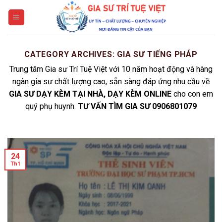
Skip
to
content
CATEGORY ARCHIVES:
GIA SƯ TIẾNG PHÁP
Trung tâm Gia sư Trí Tuệ Việt với 10 năm hoạt động và hàng
ngàn gia sư chất lượng cao, sẵn sàng đáp ứng nhu cầu về
GIA SƯ DẠY KÈM TẠI NHÀ, DẠY KÈM ONLINE
cho con em
quý phụ huynh.
TƯ VẤN TÌM GIA SƯ 0906801079
24
Th1