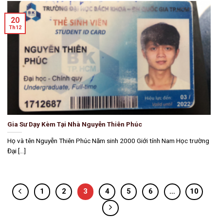
20
Th12
Gia Sư Dạy Kèm Tại Nhà Nguyễn Thiên Phúc
Họ và tên Nguyễn Thiên Phúc Năm sinh 2000 Giới tính Nam Học trường
Đại [...]
1
2
3
4
5
6
…
10