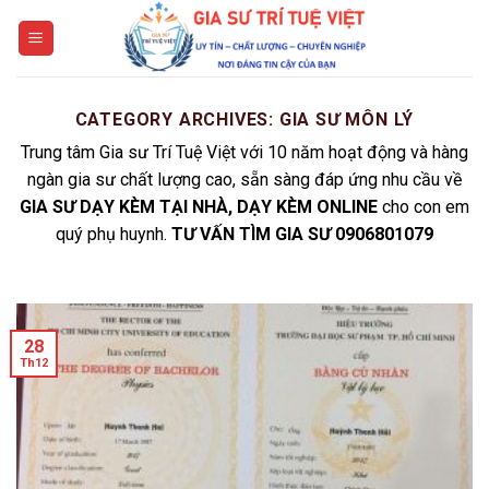
Skip
to
content
CATEGORY ARCHIVES:
GIA SƯ MÔN LÝ
Trung tâm Gia sư Trí Tuệ Việt với 10 năm hoạt động và hàng
ngàn gia sư chất lượng cao, sẵn sàng đáp ứng nhu cầu về
GIA SƯ DẠY KÈM TẠI NHÀ, DẠY KÈM ONLINE
cho con em
quý phụ huynh.
TƯ VẤN TÌM GIA SƯ 0906801079
28
Th12