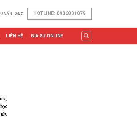
HOTLINE: 0906801079
Ư VẤN: 24/7
LIÊN HỆ
GIA SƯ ONLINE
ạng,
học
thức