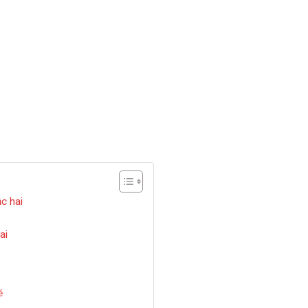
c hai
ai
é