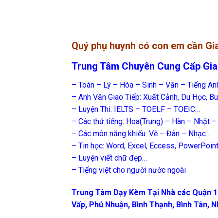
Quý phụ huynh có con em cần Gia 
Trung Tâm Chuyên Cung Cấp Gia
– Toán – Lý – Hóa – Sinh – Văn – Tiếng A
– Anh Văn Giao Tiếp: Xuất Cảnh, Du Học, B
– Luyện Thi: IELTS – TOELF – TOEIC…
– Các thứ tiếng: Hoa(Trung) – Hàn – Nhật 
– Các môn năng khiếu: Vẽ – Đàn – Nhạc…
– Tin học: Word, Excel, Eccess, PowerPoin
– Luyện viết chữ đẹp…
– Tiếng việt cho người nước ngoài
Trung Tâm Dạy Kèm Tại Nhà các Quận 1, 2, 
Vấp, Phú Nhuận, Bình Thạnh, Bình Tân, 